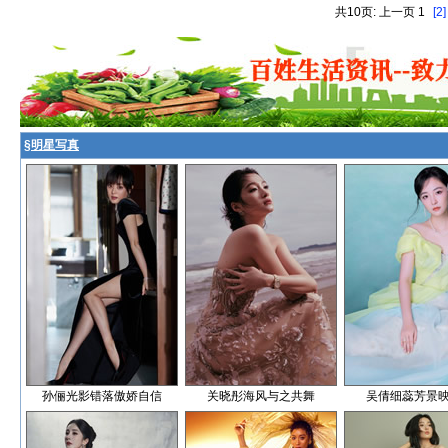
共10页: 上一页 1
[2]
§
明星写真
孙俪光影错落傲娇自信
关晓彤海风与之共舞
吴倩细蕊芳景