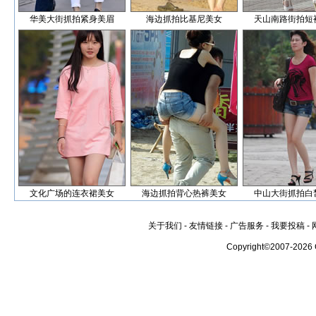
华美大街抓拍紧身美眉
海边抓拍比基尼美女
天山南路街拍短
文化广场的连衣裙美女
海边抓拍背心热裤美女
中山大街抓拍白
关于我们
-
友情链接
-
广告服务
-
我要投稿
-
Copyright©2007-2026