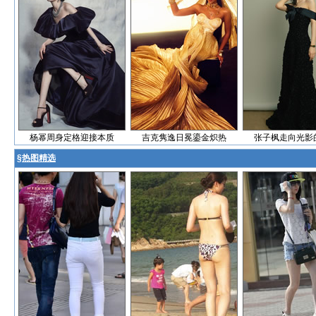
杨幂周身定格迎接本质
吉克隽逸日冕鎏金炽热
张子枫走向光影
§
热图精选