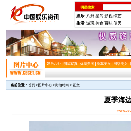
明星搜索
娱乐
八卦
星闻
影视
综艺
生活
游玩
美食
百味
便民
娱乐八卦
|
明星写真
|
体坛美图
|
香车美女
|
网络美女
|
当前位置：
首页
>
图片中心
>
街拍时尚
> 正文
夏季海
www.cec