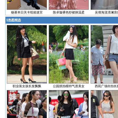
杨幂本日关卡纸箱迷宫
陈卓璇裸色纱裙挟温柔
吴倩海漾清澜浪
§
热图精选
职业装女孩长发飘飘
公园抓拍模特气质美女
西苑广场街拍长