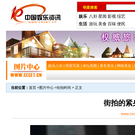
明星搜索
娱乐
八卦
星闻
影视
综艺
生活
游玩
美食
百味
便民
娱乐八卦
|
明星写真
|
体坛美图
|
香车美女
|
网络美女
|
当前位置：
首页
>
图片中心
>
街拍时尚
> 正文
街拍的紧
www.cec