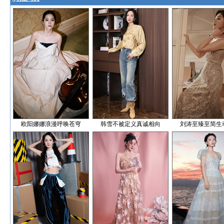
欧阳娜娜浪漫呼唤苍穹
韩雪不被定义真诚相向
刘涛至臻至简生