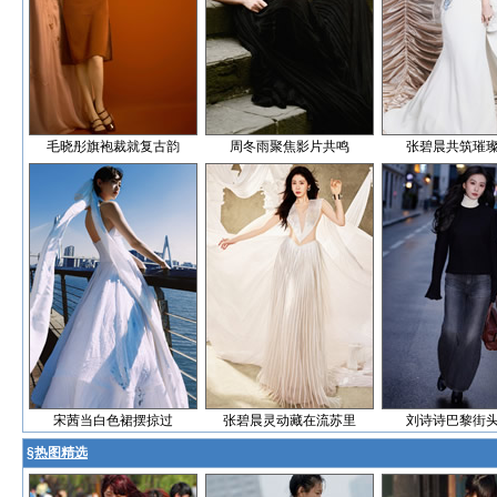
毛晓彤旗袍裁就复古韵
周冬雨聚焦影片共鸣
张碧晨共筑璀
宋茜当白色裙摆掠过
张碧晨灵动藏在流苏里
刘诗诗巴黎街
§
热图精选