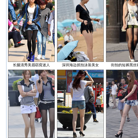
长腿清秀美眉窈窕迷人
深圳海边抓拍泳装美女
街拍的短裤黑丝