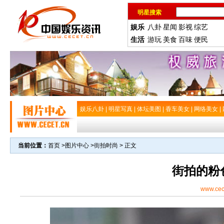
明星搜索
娱乐
八卦
星闻
影视
综艺
生活
游玩
美食
百味
便民
娱乐八卦
|
明星写真
|
体坛美图
|
香车美女
|
网络美女
|
当前位置：
首页
>
图片中心
>
街拍时尚
> 正文
街拍的粉
www.cec