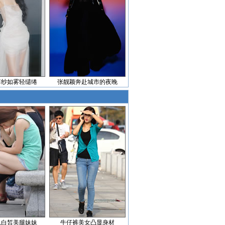
薄纱如雾轻缱绻
张靓颖奔赴城市的夜晚
息白皙美腿妹妹
牛仔裤美女凸显身材