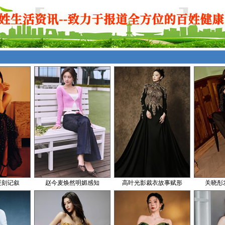
凝刻记叙
赵今麦焕然明媚感知
高叶光影裁衣故事赋形
关晓彤