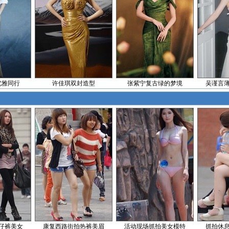
优雅同行
许佳琪双封造型
张紫宁复古绿的梦境
吴谨言
仔裤美女
康复西路街拍热裤美眉
活动现场抓拍美女模特
抓拍休