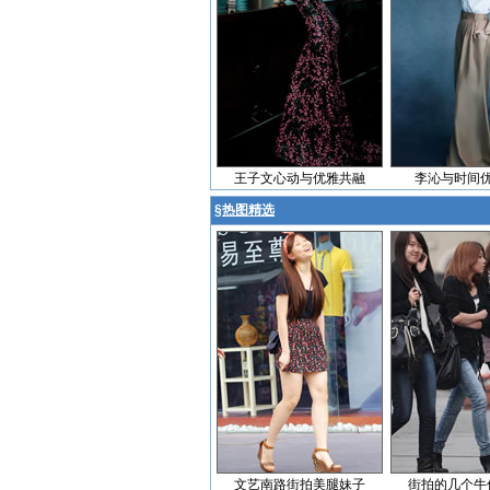
王子文心动与优雅共融
李沁与时间
§
热图精选
文艺南路街拍美腿妹子
街拍的几个牛