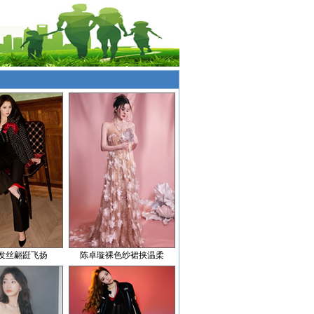
发丝翩跹飞扬
陈卓璇裸色纱裙挟温柔