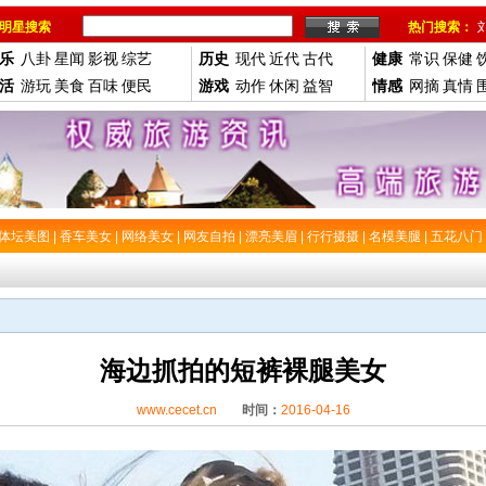
明星搜索
热门搜索：
乐
八卦
星闻
影视
综艺
历史
现代
近代
古代
健康
常识
保健
活
游玩
美食
百味
便民
游戏
动作
休闲
益智
情感
网摘
真情
体坛美图
|
香车美女
|
网络美女
|
网友自拍
|
漂亮美眉
|
行行摄摄
|
名模美腿
|
五花八门
海边抓拍的短裤裸腿美女
www.cecet.cn
时间：
2016-04-16