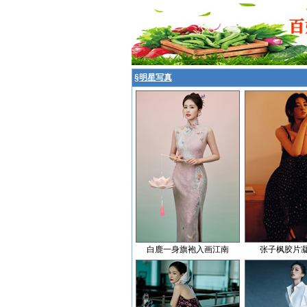
§
明星写真
白鹿一身旗袍入画江南
张子枫胶片