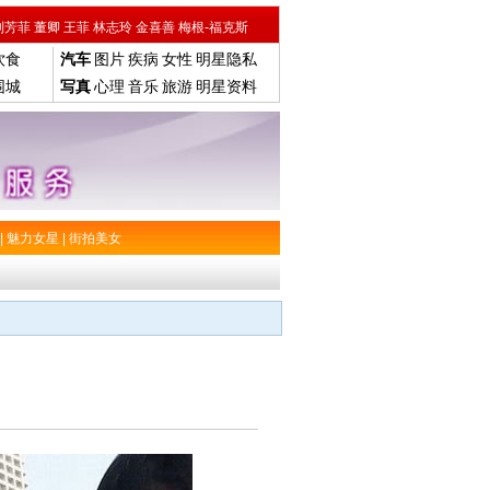
刘芳菲
董卿
王菲
林志玲
金喜善
梅根-福克斯
饮食
汽车
图片
疾病
女性
明星隐私
围城
写真
心理
音乐
旅游
明星资料
|
魅力女星
|
街拍美女