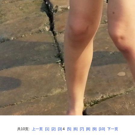
共10页:
上一页
[1]
[2]
[3]
4
[5]
[6]
[7]
[8]
[9]
[10]
下一页