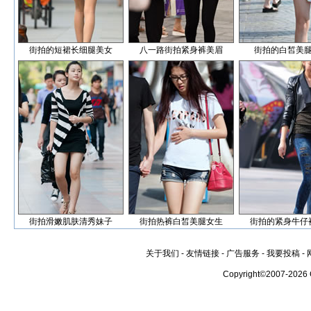
街拍的短裙长细腿美女
八一路街拍紧身裤美眉
街拍的白皙美
街拍滑嫩肌肤清秀妹子
街拍热裤白皙美腿女生
街拍的紧身牛仔
关于我们
-
友情链接
-
广告服务
-
我要投稿
-
Copyright©2007-2026