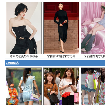
谭卓勾勒曼妙肩颈线条
宋佳古风古韵东方之美
宋茜甜酷丹宁粉
§
热图精选