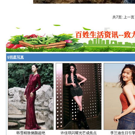
共7页: 上一页
§
明星写真
韩雪精致侧颜超绝
许佳琪闪耀光芒成焦点
李兰迪生日引