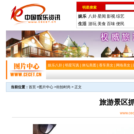
明星搜索
娱乐
八卦
星闻
影视
综艺
生活
游玩
美食
百味
便民
娱乐八卦
|
明星写真
|
体坛美图
|
香车美女
|
网络美女
|
当前位置：
首页
>
图片中心
>
街拍时尚
> 正文
旅游景区
www.cec