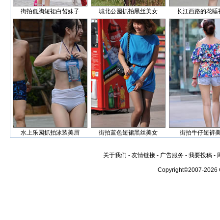
街拍低胸短裙白皙妹子
城北公园抓拍黑丝美女
长江西路的花睡
水上乐园抓拍泳装美眉
街拍蓝色短裙黑丝美女
街拍牛仔短裤
关于我们
-
友情链接
-
广告服务
-
我要投稿
-
Copyright©2007-2026