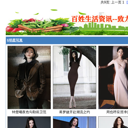
共9页: 上一页 1
[
§
明星写真
钟楚曦夜色勾勒前卫范
蒋梦婕开赴潮流之约
周也呼应澄净