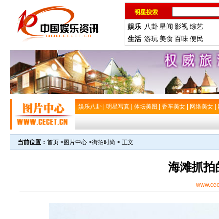
明星搜索
娱乐
八卦
星闻
影视
综艺
生活
游玩
美食
百味
便民
娱乐八卦
|
明星写真
|
体坛美图
|
香车美女
|
网络美女
|
当前位置：
首页
>
图片中心
>
街拍时尚
> 正文
海滩抓拍
www.cec