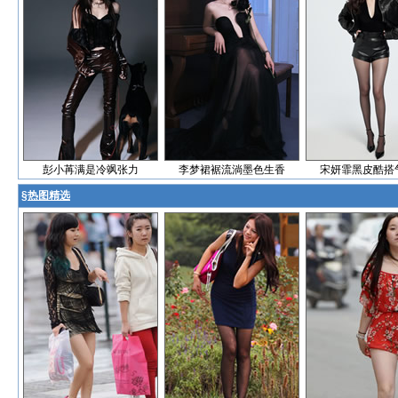
彭小苒满是冷飒张力
李梦裙裾流淌墨色生香
宋妍霏黑皮酷搭
§
热图精选