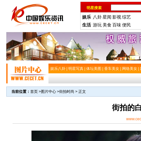
明星搜索
娱乐
八卦
星闻
影视
综艺
生活
游玩
美食
百味
便民
娱乐八卦
|
明星写真
|
体坛美图
|
香车美女
|
网络美女
|
当前位置：
首页
>
图片中心
>
街拍时尚
> 正文
街拍的
www.cec