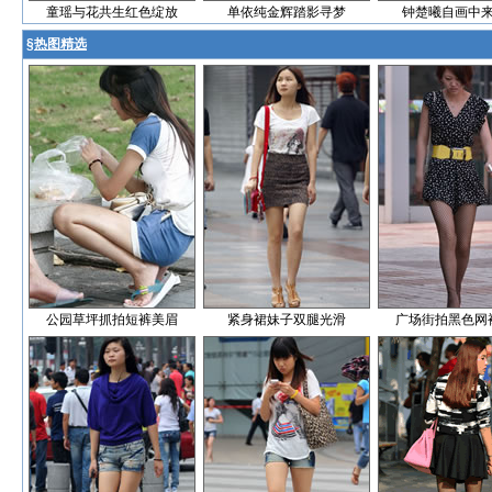
童瑶与花共生红色绽放
单依纯金辉踏影寻梦
钟楚曦自画中
§
热图精选
公园草坪抓拍短裤美眉
紧身裙妹子双腿光滑
广场街拍黑色网