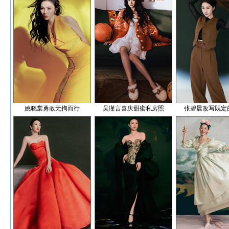
姚晓棠勇敢无拘而行
吴谨言喜庆甜蜜私房照
张碧晨改写既定