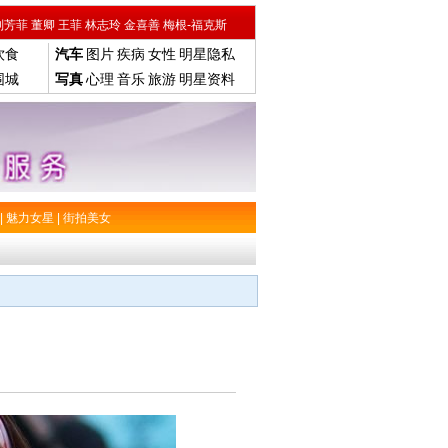
刘芳菲
董卿
王菲
林志玲
金喜善
梅根-福克斯
饮食
汽车
图片
疾病
女性
明星隐私
围城
写真
心理
音乐
旅游
明星资料
|
魅力女星
|
街拍美女