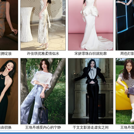
簇拥绽放
许佳琪优雅柔情似水
宋妍霏珠白织就轮廓
周也灯
自由切换
王珞丹感受内心的宁静
于文文影游走虚实之间
王珞丹