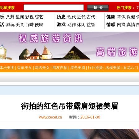
明星搜索
热门搜索：
乐
八卦
星闻
影视
综艺
历史
现代
近代
古代
健康
常识
保健
活
游玩
美食
百味
便民
游戏
动作
休闲
益智
情感
网摘
真情
体坛美图
|
香车美女
|
网络美女
|
网友自拍
|
漂亮美眉
|
行行摄摄
|
名模美腿
|
五花八门
街拍的红色吊带露肩短裙美眉
www.cecet.cn
时间：
2016-01-30