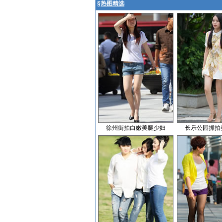
§
热图精选
徐州街拍白嫩美腿少妇
长乐公园抓拍