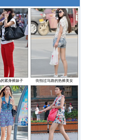
场的紧身裤妹子
街拍过马路的热裤美女