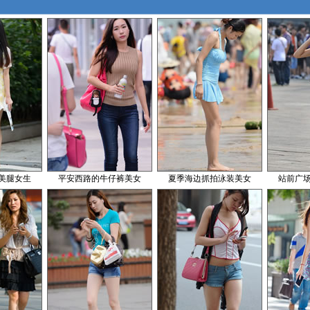
美腿女生
平安西路的牛仔裤美女
夏季海边抓拍泳装美女
站前广