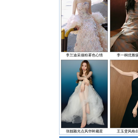
李兰迪采撷粉雾色心情
李一桐优雅
张靓颖光点风华眸藏星
王玉雯风格