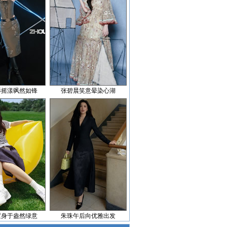
影摇漾飒然如锋
张碧晨笑意晕染心湖
置身于盎然绿意
朱珠午后向优雅出发