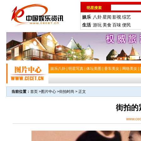
明星搜索
娱乐
八卦
星闻
影视
综艺
生活
游玩
美食
百味
便民
娱乐八卦
|
明星写真
|
体坛美图
|
香车美女
|
网络美女
|
当前位置：
首页
>
图片中心
>
街拍时尚
> 正文
街拍的
www.cec