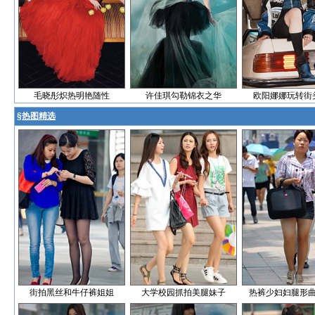
毛晓彤炽热明艳随性
许佳琪勾勒锦衣之华
欧阳娜娜玩转街
§
热图精选
街拍黑丝和牛仔裤姐姐
大学校园抓拍美腿妹子
热裤少妇妇腿形