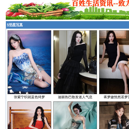
§
明星写真
张紫宁织就蓝色绮梦
迪丽热巴散发迷人气息
蒋梦婕恍然若梦