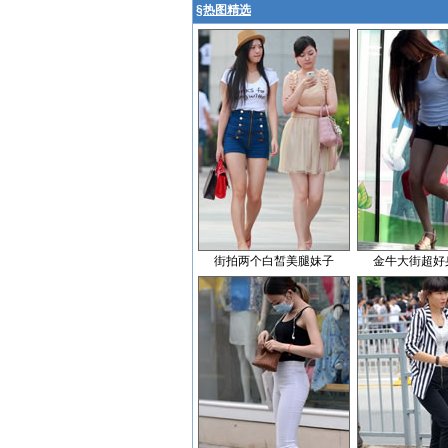
§
热图精选
街拍两个白皙美腿妹子
金牛大街超好