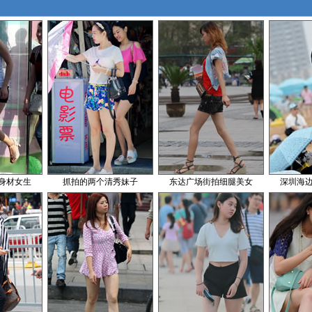
身材女生
抓拍的两个清秀妹子
东达广场街拍细腿美女
深圳海