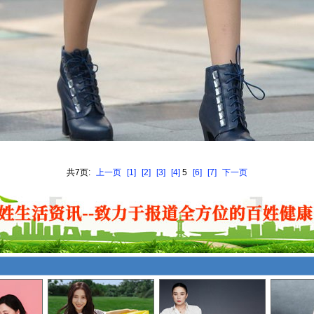
共7页:
上一页
[1]
[2]
[3]
[4]
5
[6]
[7]
下一页