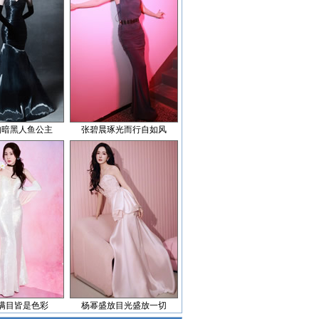
如暗黑人鱼公主
张碧晨琢光而行自如风
满目皆是色彩
杨幂盛放目光盛放一切