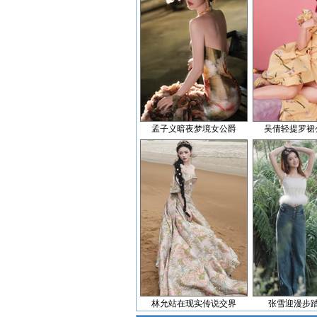
孟子义暗夜梦境女公爵
吴倩轻提罗裙
林允站在现实传说交界
张雪迎漫步