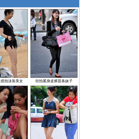
边抓拍泳装美女
街拍紧身皮裤苗条妹子