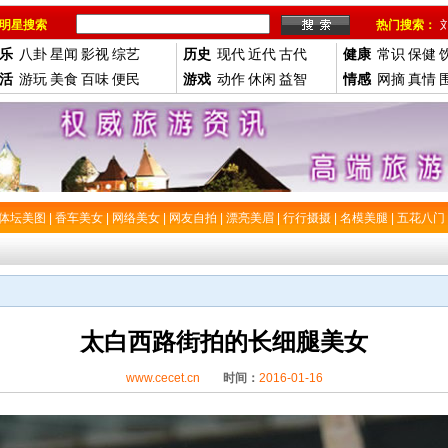
明星搜索
热门搜索：
乐
八卦
星闻
影视
综艺
历史
现代
近代
古代
健康
常识
保健
活
游玩
美食
百味
便民
游戏
动作
休闲
益智
情感
网摘
真情
体坛美图
|
香车美女
|
网络美女
|
网友自拍
|
漂亮美眉
|
行行摄摄
|
名模美腿
|
五花八门
太白西路街拍的长细腿美女
www.cecet.cn
时间：
2016-01-16