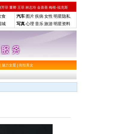
刘芳菲
董卿
王菲
林志玲
金喜善
梅根-福克斯
饮食
汽车
图片
疾病
女性
明星隐私
围城
写真
心理
音乐
旅游
明星资料
|
魅力女星
|
街拍美女