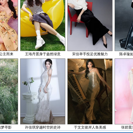
公主而来
王珞丹置身于盎然绿意
宋佳举手投足优雅魅力
陈卓璇
踏梦寻影
许佳琪穿越时空的史诗
于文文彼岸人鱼美感
张碧晨