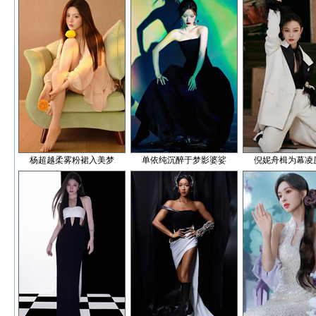
杨超越柔雾粉裙入美梦
单依纯沉醉于梦影婆娑
倪妮舟楫为幕凌