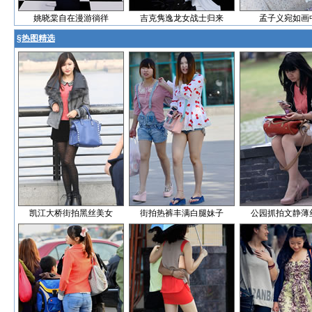
姚晓棠自在漫游徜徉
吉克隽逸龙女战士归来
孟子义宛如画
§
热图精选
凯江大桥街拍黑丝美女
街拍热裤丰满白腿妹子
公园抓拍文静薄