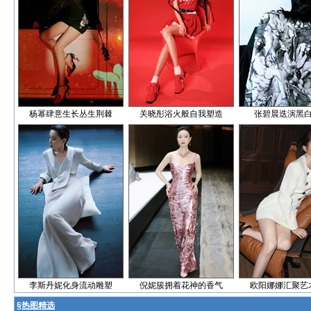
杨幂肆意生长丛生荆棘
关晓彤浴火般自我塑造
张碧晨迭演黑
李斯丹妮化身流动雕塑
倪妮簇拥着花神的香气
欧阳娜娜汇聚艺
§
热图精选