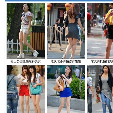
青山公园抓拍短裤美女
红庆北路街拍露背姐姐
东大街抓拍的美