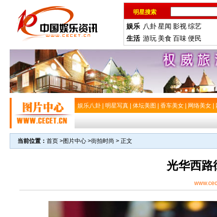
明星搜索
娱乐
八卦
星闻
影视
综艺
生活
游玩
美食
百味
便民
娱乐八卦
|
明星写真
|
体坛美图
|
香车美女
|
网络美女
|
当前位置：
首页
>
图片中心
>
街拍时尚
> 正文
光华西路
www.cec