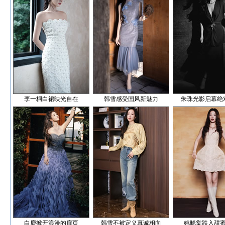
李一桐白裙映光自在
韩雪感受国风新魅力
朱珠光影启幕绝
白鹿掀开浪漫的扉页
韩雪不被定义真诚相向
姚晓棠跌入甜