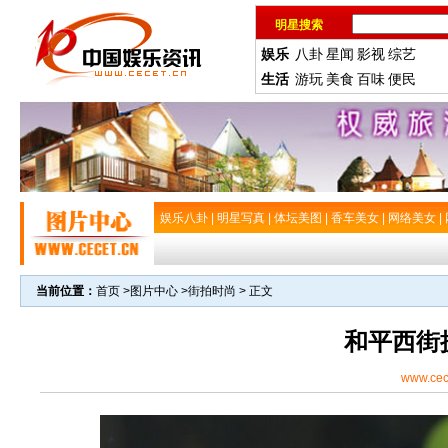
明星搜索
娱乐
八卦
星闻
影视
综艺
生活
游玩
美食
百味
便民
娱乐八卦
|
明星写真
|
体坛美图
|
香车美女
|
网络美女
|
当前位置：
首页
>
图片中心
>
街拍时尚
> 正文
和平西街
www.cec