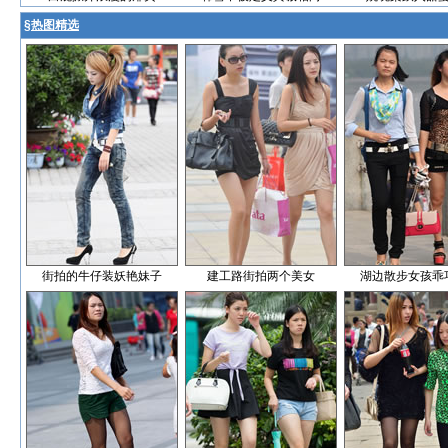
§
热图精选
街拍的牛仔装妖艳妹子
建工路街拍两个美女
湖边散步女孩乖