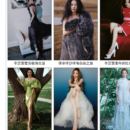
辛芷蕾鹭岛银海生波
谭卓伴沙伴海自由之旅
辛芷蕾童年的红