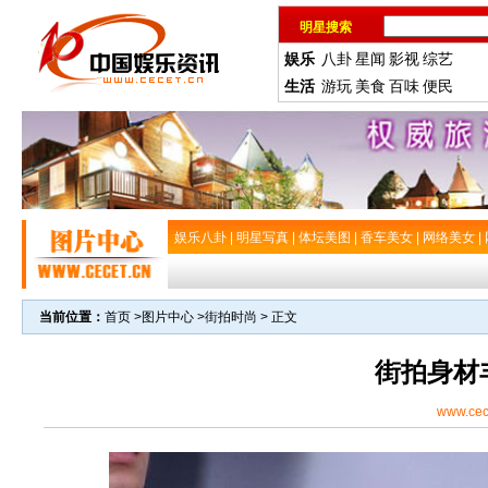
明星搜索
娱乐
八卦
星闻
影视
综艺
生活
游玩
美食
百味
便民
娱乐八卦
|
明星写真
|
体坛美图
|
香车美女
|
网络美女
|
当前位置：
首页
>
图片中心
>
街拍时尚
> 正文
街拍身材
www.cec