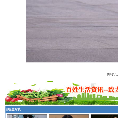
共4页: 
§
明星写真