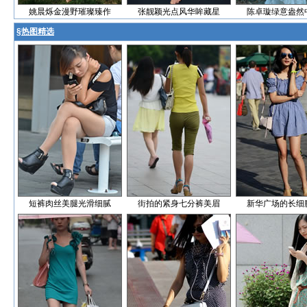
姚晨烁金漫野璀璨臻作
张靓颖光点风华眸藏星
陈卓璇绿意盎然
§
热图精选
短裤肉丝美腿光滑细腻
街拍的紧身七分裤美眉
新华广场的长细