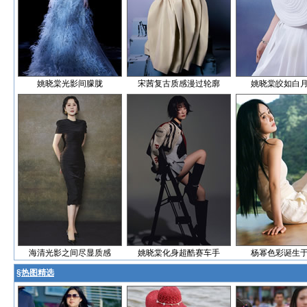
姚晓棠光影间朦胧
宋茜复古质感漫过轮廓
姚晓棠皎如白
海清光影之间尽显质感
姚晓棠化身超酷赛车手
杨幂色彩诞生
§
热图精选