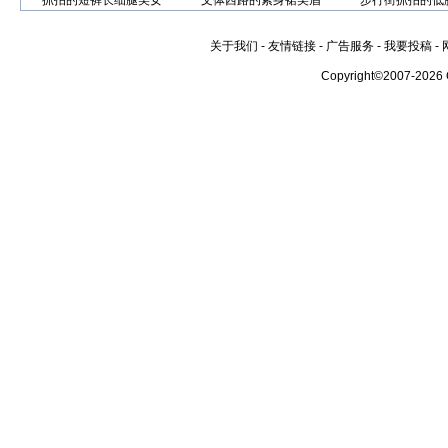
抓拍的短裤长细腿美女
文体西路的紧身裙美眉
步行街抓拍的低
关于我们
-
友情链接
-
广告服务
-
我要投稿
-
Copyright©2007-2026