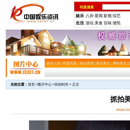
明星搜索
娱乐
八卦
星闻
影视
综艺
生活
游玩
美食
百味
便民
娱乐八卦
|
明星写真
|
体坛美图
|
香车美女
|
网络美女
|
当前位置：
首页
>
图片中心
>
街拍时尚
> 正文
抓拍
www.cec