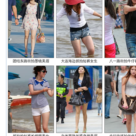
团结东路街拍墨镜美眉
大连海边抓拍短裤女生
八一路街拍牛仔