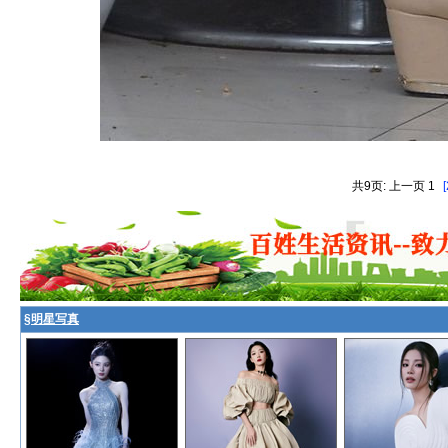
共9页: 上一页 1
[
§
明星写真