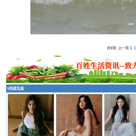
共9页: 上一页 1
[
§
明星写真