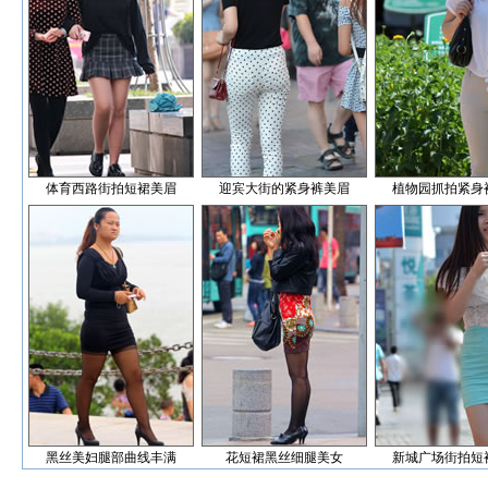
体育西路街拍短裙美眉
迎宾大街的紧身裤美眉
植物园抓拍紧身
黑丝美妇腿部曲线丰满
花短裙黑丝细腿美女
新城广场街拍短