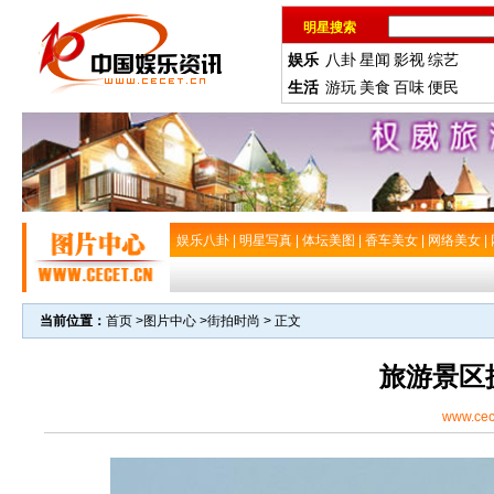
明星搜索
娱乐
八卦
星闻
影视
综艺
生活
游玩
美食
百味
便民
娱乐八卦
|
明星写真
|
体坛美图
|
香车美女
|
网络美女
|
当前位置：
首页
>
图片中心
>
街拍时尚
> 正文
旅游景区
www.cec