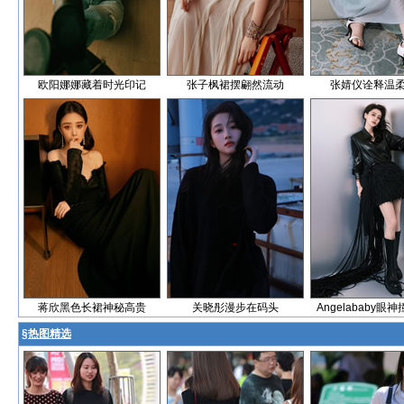
欧阳娜娜藏着时光印记
张子枫裙摆翩然流动
张婧仪诠释温
蒋欣黑色长裙神秘高贵
关晓彤漫步在码头
Angelababy眼
§
热图精选