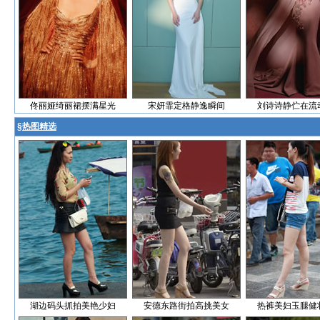
佟丽娅绮丽裙摆满星光
宋妍霏定格静逸瞬间
刘诗诗静伫在流
§
热图精选
湖边码头抓拍美艳少妇
安德东路街拍高挑美女
热裤美妇玉腿健