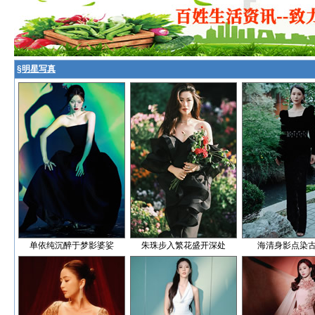
§
明星写真
单依纯沉醉于梦影婆娑
朱珠步入繁花盛开深处
海清身影点染