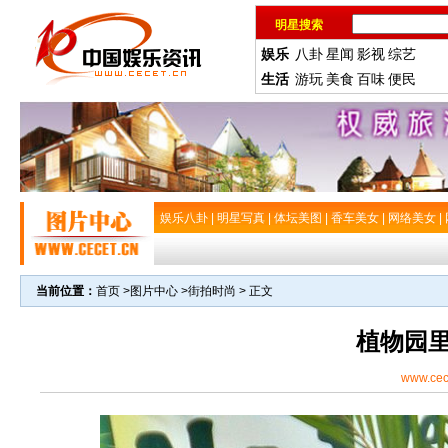
明星搜索
娱乐
八卦
星闻
影视
综艺
生活
游玩
美食
百味
便民
娱乐八卦
|
明星写真
|
体坛美图
|
香车美女
|
网络美女
|
当前位置：
首页
>
图片中心
>
街拍时尚
> 正文
植物园
www.cec