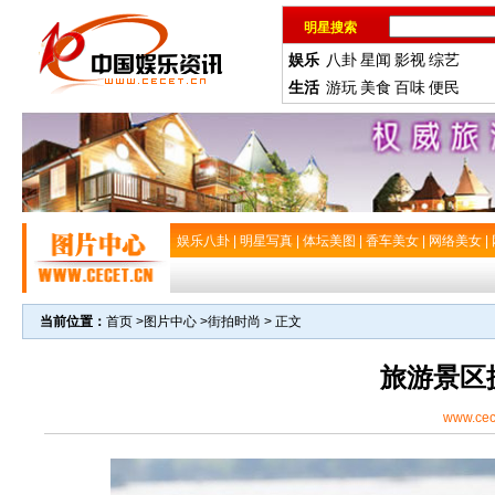
明星搜索
娱乐
八卦
星闻
影视
综艺
生活
游玩
美食
百味
便民
娱乐八卦
|
明星写真
|
体坛美图
|
香车美女
|
网络美女
|
当前位置：
首页
>
图片中心
>
街拍时尚
> 正文
旅游景区
www.cec