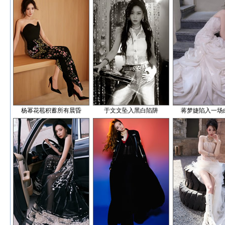
杨幂花苞积蓄所有晨昏
于文文坠入黑白陷阱
蒋梦婕陷入一场