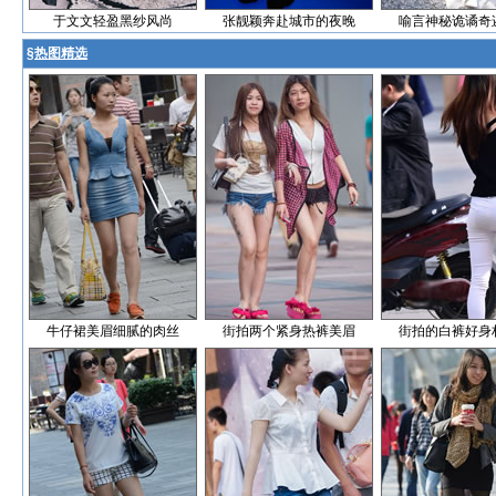
于文文轻盈黑纱风尚
张靓颖奔赴城市的夜晚
喻言神秘诡谲奇
§
热图精选
牛仔裙美眉细腻的肉丝
街拍两个紧身热裤美眉
街拍的白裤好身