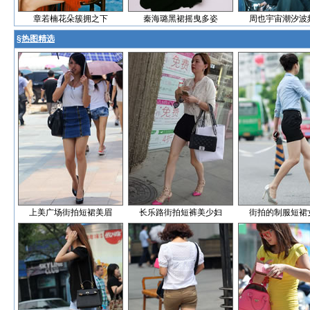
章若楠花朵簇拥之下
秦海璐黑裙摇曳多姿
周也宇宙潮汐波
§
热图精选
上美广场街拍短裙美眉
长乐路街拍短裤美少妇
街拍的制服短裙