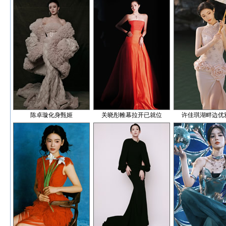
陈卓璇化身甄姬
关晓彤帷幕拉开已就位
许佳琪湖畔边优