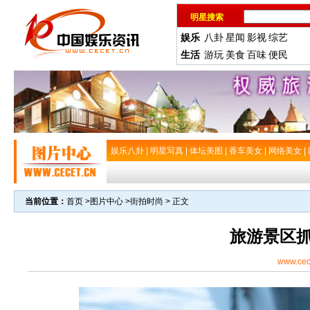
明星搜索
娱乐
八卦
星闻
影视
综艺
生活
游玩
美食
百味
便民
娱乐八卦
|
明星写真
|
体坛美图
|
香车美女
|
网络美女
|
当前位置：
首页
>
图片中心
>
街拍时尚
> 正文
旅游景区
www.cec