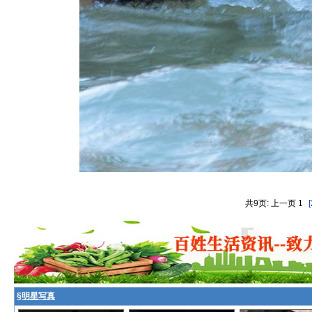
共9页: 上一页 1
[
§
明星写真