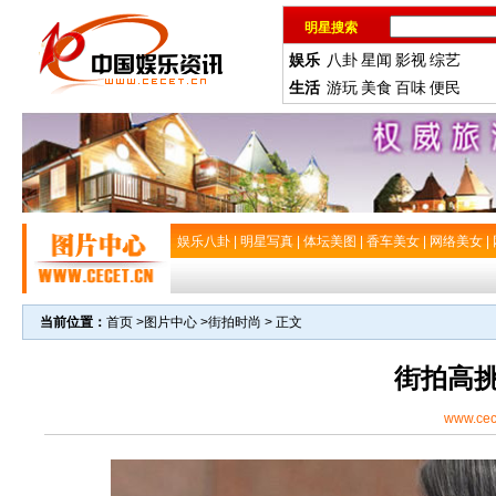
明星搜索
娱乐
八卦
星闻
影视
综艺
生活
游玩
美食
百味
便民
娱乐八卦
|
明星写真
|
体坛美图
|
香车美女
|
网络美女
|
当前位置：
首页
>
图片中心
>
街拍时尚
> 正文
街拍高
www.cec