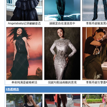
Angelababy记录翩翩姿态
姚晓棠自在漫游其中
李斯丹妮银发黑
单依纯满是破格鲜活
倪妮勾勒油画般的意境
李斯丹妮引擎轰
§
热图精选