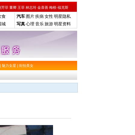
刘芳菲
董卿
王菲
林志玲
金喜善
梅根-福克斯
饮食
汽车
图片
疾病
女性
明星隐私
围城
写真
心理
音乐
旅游
明星资料
|
魅力女星
|
街拍美女