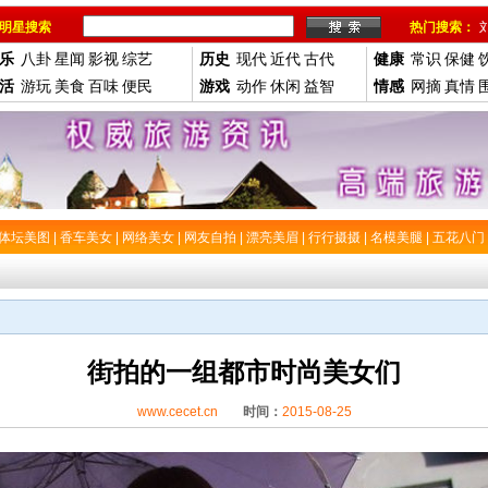
明星搜索
热门搜索：
乐
八卦
星闻
影视
综艺
历史
现代
近代
古代
健康
常识
保健
活
游玩
美食
百味
便民
游戏
动作
休闲
益智
情感
网摘
真情
体坛美图
|
香车美女
|
网络美女
|
网友自拍
|
漂亮美眉
|
行行摄摄
|
名模美腿
|
五花八门
街拍的一组都市时尚美女们
www.cecet.cn
时间：
2015-08-25