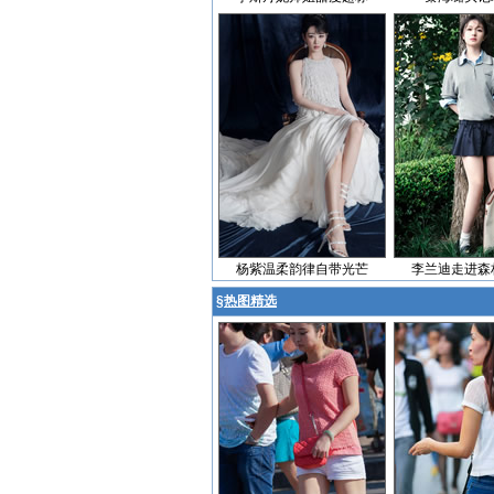
杨紫温柔韵律自带光芒
李兰迪走进森
§
热图精选