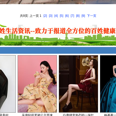
共9页: 上一页 1
[2]
[3]
[4]
[5]
[6]
[7]
[8]
[9]
下一页
录美好
吴倩轻提罗裙公主而来
白鹿肆意热烈的一抹红
杨幂着