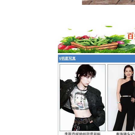
§
明星写真
李斯丹妮帅姐甜度超标
秦海璐头记