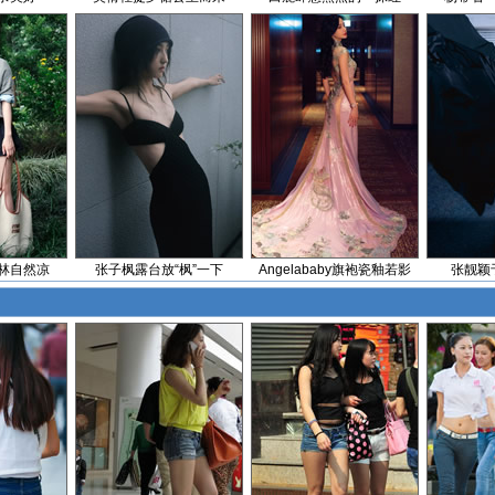
林自然凉
张子枫露台放“枫”一下
Angelababy旗袍瓷釉若影
张靓颖