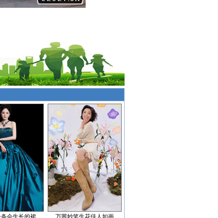
一条会生长的裙
万茜妙笔生花佳人如画