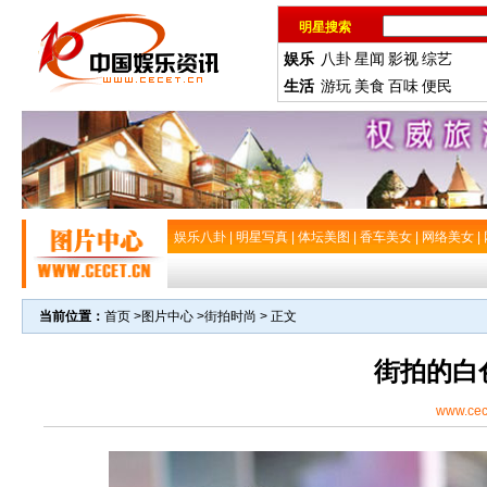
明星搜索
娱乐
八卦
星闻
影视
综艺
生活
游玩
美食
百味
便民
娱乐八卦
|
明星写真
|
体坛美图
|
香车美女
|
网络美女
|
当前位置：
首页
>
图片中心
>
街拍时尚
> 正文
街拍的白
www.cec