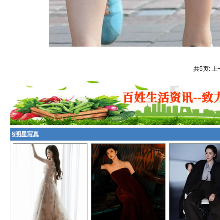
共5页: 上
§
明星写真