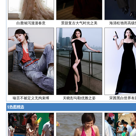
白鹿倾泻漫漫春意
景甜复古大气时光之美
海清松弛而高级
喻言不被定义无拘束缚
关晓彤勾勒优雅之姿
宋茜黑白世界有
§
热图精选