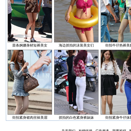
苗条婀娜身材短裤美女
海边抓拍的泳装美女们
街拍牛仔热裤美
街拍紧身裙肉丝袜美眉
抓拍的白色紧身裤妹妹
街拍紧身牛仔抹