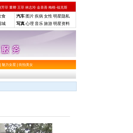
刘芳菲
董卿
王菲
林志玲
金喜善
梅根-福克斯
饮食
汽车
图片
疾病
女性
明星隐私
围城
写真
心理
音乐
旅游
明星资料
|
魅力女星
|
街拍美女