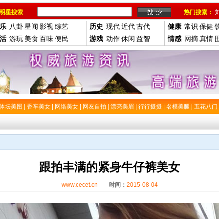
明星搜索
热门搜索：
乐
八卦
星闻
影视
综艺
历史
现代
近代
古代
健康
常识
保健
活
游玩
美食
百味
便民
游戏
动作
休闲
益智
情感
网摘
真情
体坛美图
|
香车美女
|
网络美女
|
网友自拍
|
漂亮美眉
|
行行摄摄
|
名模美腿
|
五花八门
跟拍丰满的紧身牛仔裤美女
www.cecet.cn
时间：
2015-08-04