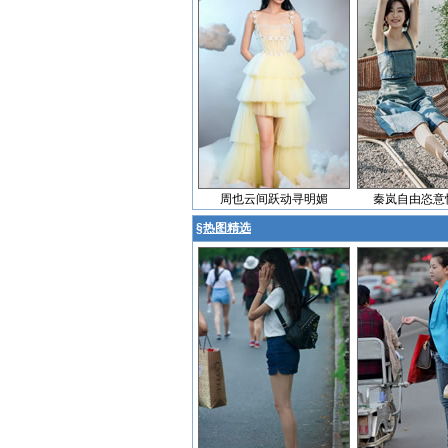
周也云间跃动寻明媚
秦岚自由恣意
§
热图精选