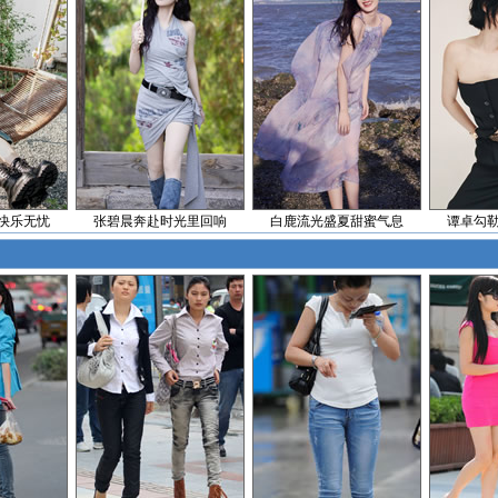
快乐无忧
张碧晨奔赴时光里回响
白鹿流光盛夏甜蜜气息
谭卓勾