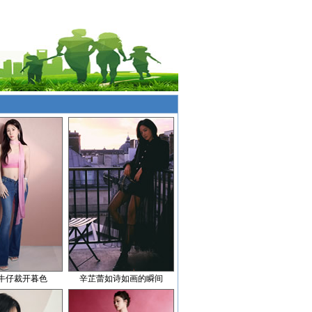
牛仔裁开暮色
辛芷蕾如诗如画的瞬间