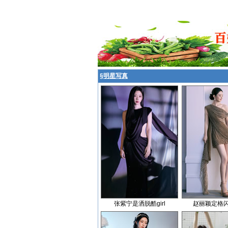
§
明星写真
张紫宁是洒脱酷girl
赵丽颖定格