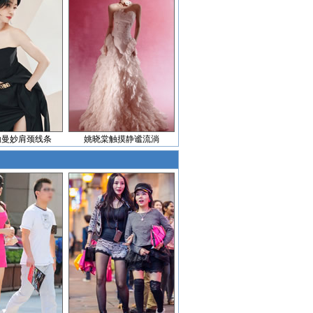
勒曼妙肩颈线条
姚晓棠触摸静谧流淌