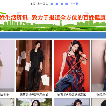
共5页: 上一页 1
[2]
[3]
[4]
[5]
下一页
闪金时刻
宋茜穿过光影气韵自成
喻言星火燎原振翅高燃
张碧晨