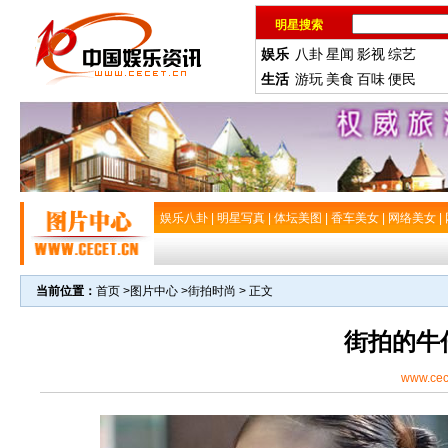
明星搜索
娱乐
八卦
星闻
影视
综艺
生活
游玩
美食
百味
便民
娱乐八卦
|
明星写真
|
体坛美图
|
香车美女
|
网络美女
|
当前位置：
首页
>
图片中心
>
街拍时尚
> 正文
街拍的牛
www.cec