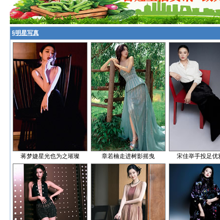
§
明星写真
蒋梦婕星光也为之璀璨
章若楠走进树影摇曳
宋佳举手投足优