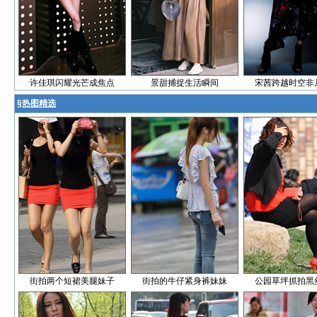
许佳琪闪耀光芒成焦点
景甜捕捉生活瞬间
宋茜跨越时空非
§
热图精选
街拍两个短裙美腿妹子
街拍的牛仔紧身裤妹妹
公园草坪抓拍黑