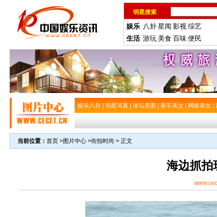
明星搜索
娱乐
八卦
星闻
影视
综艺
生活
游玩
美食
百味
便民
娱乐八卦
|
明星写真
|
体坛美图
|
香车美女
|
网络美女
|
当前位置：
首页
>
图片中心
>
街拍时尚
> 正文
海边抓拍
www.cec