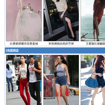
白鹿裙摆藏诗花香盈袖
朱珠拥抱自然的节律
王紫璇红裙翩
§
热图精选