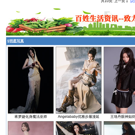
共10页: 上一页 1
[2]
§
明星写真
蒋梦婕化身魔法巫师
Angelababy优雅步履漫延
王珞丹眼神如