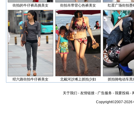
街拍的牛仔裤高挑美女
街拍吊带背心热裤美女
红星广场街拍墨
经六路街拍牛仔裤美女
北戴河沙滩上抓拍少妇
抓拍骑电动车黑
关于我们
-
友情链接
-
广告服务
-
我要投稿
-
Copyright©2007-2026