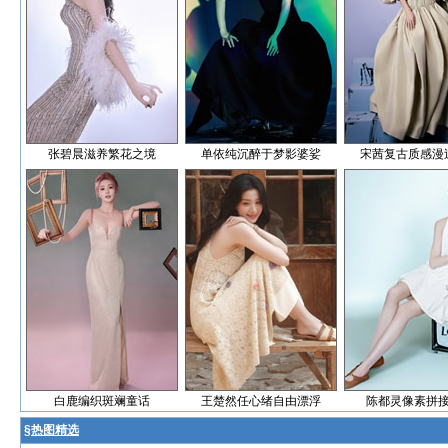
张碧晨滋养繁花之境
单依纯沉醉于梦影婆娑
宋茜复古质感漫
白鹿编织斑斓童话
王楚然任心绪自由漂浮
陈都灵像素拼
§
热图精选