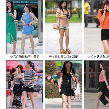
华兴广场街拍两个美眉
美女摄影师白皙的双腿
街拍丰满好身材