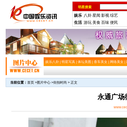
明星搜索
娱乐
八卦
星闻
影视
综艺
生活
游玩
美食
百味
便民
娱乐八卦
|
明星写真
|
体坛美图
|
香车美女
|
网络美女
|
当前位置：
首页
>
图片中心
>
街拍时尚
> 正文
永通广场
www.cec