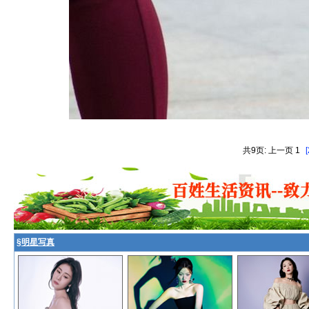
共9页: 上一页 1
[
§
明星写真