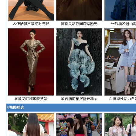
孟佳酷飒不减绝对亮眼
陈都灵动静间熠熠鎏光
张靓颖跨越山
蒋欣花灯璀璨映笑颜
喻言胸前裙摆盛开花朵
白鹿率性活力自
§
热图精选