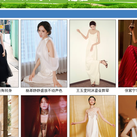
街角转身
杨幂静静盛放不动声色
王玉雯同沐鎏金辉晕
张紫宁