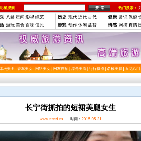
明星搜索
热门搜索：
乐
八卦
星闻
影视
综艺
历史
现代
近代
古代
健康
常识
保健
活
游玩
美食
百味
便民
游戏
动作
休闲
益智
情感
网摘
真情
体坛美图
|
香车美女
|
网络美女
|
网友自拍
|
漂亮美眉
|
行行摄摄
|
名模美腿
|
五花八门
长宁街抓拍的短裙美腿女生
www.cecet.cn
时间：
2015-05-21