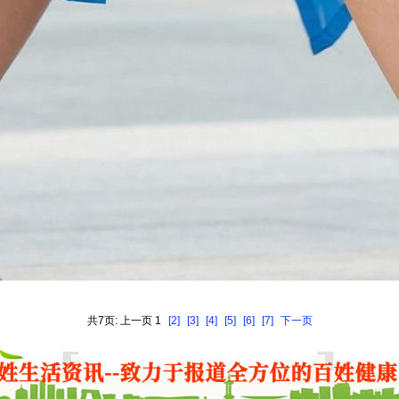
共7页: 上一页 1
[2]
[3]
[4]
[5]
[6]
[7]
下一页