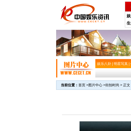
娱
生
娱乐八卦
|
明星写真
|
当前位置：
首页
>
图片中心
>
街拍时尚
> 正文