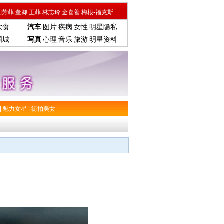
刘芳菲
董卿
王菲
林志玲
金喜善
梅根-福克斯
饮食
汽车
图片
疾病
女性
明星隐私
围城
写真
心理
音乐
旅游
明星资料
|
魅力女星
|
街拍美女