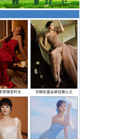
享受惬意时光
关晓彤鎏金裙优雅公主