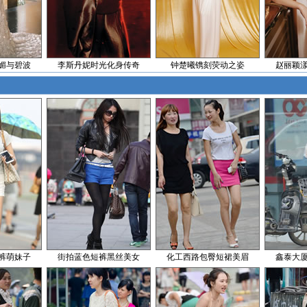
媚与碧波
李斯丹妮时光化身传奇
钟楚曦镌刻荧动之姿
赵丽颖
裤萌妹子
街拍蓝色短裤黑丝美女
化工西路包臀短裙美眉
鑫泰大