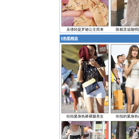
吴倩轻提罗裙公主而来
陈都灵追随明
§
热图精选
街拍紧身热裤裸腿美女
街拍的紧身热