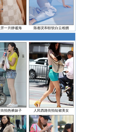
漾开一片静谧海
陈都灵和软软白云相拥
厦街拍热裤妹子
人民西路街拍短裙美女