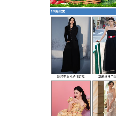
§
明星写真
姚晨于衣袂绣满诗意
章若楠澳门