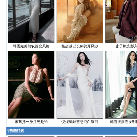
韩雪完美驾驭百变风格
杨超越以长剑劈开风沙
张子枫光影
宋茜携一身月光赴约
倪妮融融雪意纯白耀目
韩雪波浪卷发明
§
热图精选