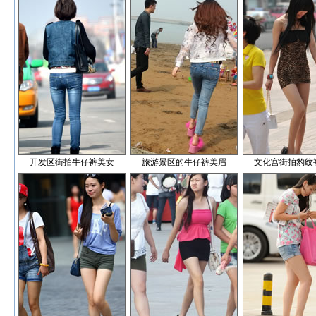
开发区街拍牛仔裤美女
旅游景区的牛仔裤美眉
文化宫街拍豹纹