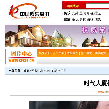
明星搜索
娱乐
八卦
星闻
影视
综艺
生活
游玩
美食
百味
便民
娱乐八卦
|
明星写真
|
体坛美图
|
香车美女
|
网络美女
|
当前位置：
首页
>
图片中心
>
街拍时尚
> 正文
时代大厦
www.cec