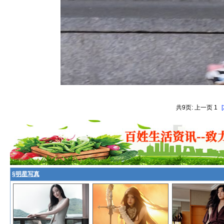
共9页: 上一页 1
[
§
明星写真