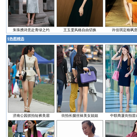
朱珠携诗意赴青绿之约
王玉雯风格自由切换
许佳琪定格飒
§
热图精选
济南公园抓拍短裤美眉
街拍长腿丝袜美女姐姐
中联商厦街拍苗