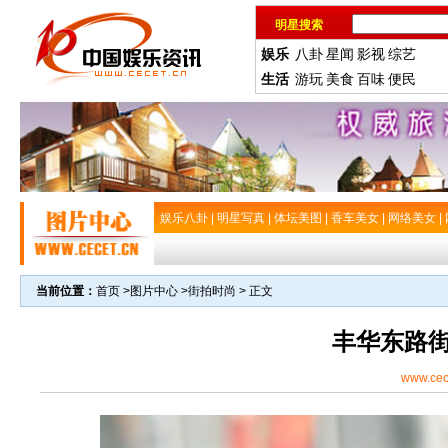
明星搜索
娱乐
八卦
星闻
影视
综艺
生活
游玩
美食
百味
便民
娱乐八卦
|
明星写真
|
体坛美图
|
香车美女
|
网络美女
|
当前位置：
首页
>
图片中心
>
街拍时尚
> 正文
丰华东路
www.cec