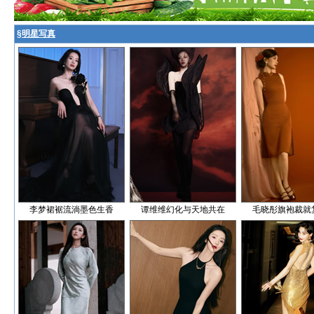
§
明星写真
李梦裙裾流淌墨色生香
谭维维幻化与天地共在
毛晓彤旗袍裁就