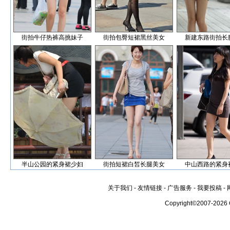
街拍牛仔热裤高挑妹子
街拍包臀短裙黑丝美女
新建东路街拍长
半山公园的紧身裙少妇
街拍短裙白皙长腿美女
中山西路的紧身
关于我们
-
友情链接
-
广告服务
-
我要投稿
-
Copyright©2007-2026