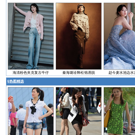
海清粉色夹克复古牛仔
秦海璐诠释松弛洒脱
赵今麦水池边水
§
热图精选