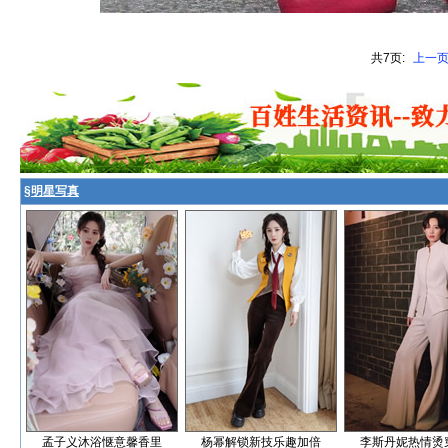
共7页:
上一
§
明星写真
孟子义沐浴惬意馨香里
杨幂解锁新技乐趣加倍
李斯丹妮热情烫