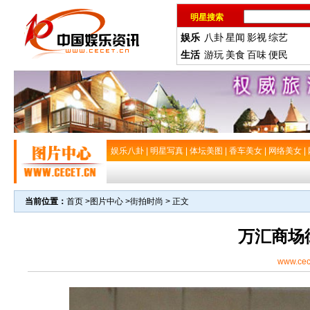
明星搜索
娱乐
八卦
星闻
影视
综艺
生活
游玩
美食
百味
便民
娱乐八卦
|
明星写真
|
体坛美图
|
香车美女
|
网络美女
|
当前位置：
首页
>
图片中心
>
街拍时尚
> 正文
万汇商场
www.cec