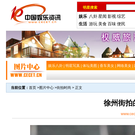
明星搜索
娱乐
八卦
星闻
影视
综艺
生活
游玩
美食
百味
便民
娱乐八卦
|
明星写真
|
体坛美图
|
香车美女
|
网络美女
|
当前位置：
首页
>
图片中心
>
街拍时尚
> 正文
徐州街拍
www.cec