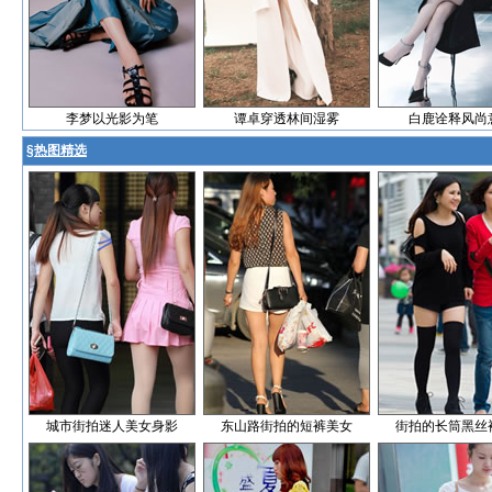
李梦以光影为笔
谭卓穿透林间湿雾
白鹿诠释风尚
§
热图精选
城市街拍迷人美女身影
东山路街拍的短裤美女
街拍的长筒黑丝