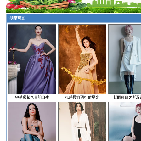
§
明星写真
钟楚曦紫气贵韵自生
张碧晨箭羽折射星光
赵丽颖目之所及