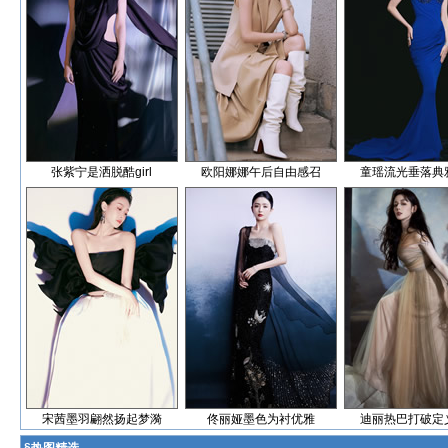
张紫宁是洒脱酷girl
欧阳娜娜午后自由感召
童瑶流光垂落典
宋茜墨羽翩然扬起梦漪
佟丽娅墨色为衬优雅
迪丽热巴打破定