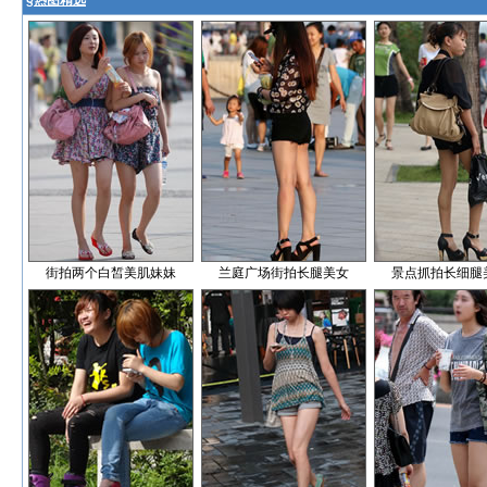
§
热图精选
街拍两个白皙美肌妹妹
兰庭广场街拍长腿美女
景点抓拍长细腿