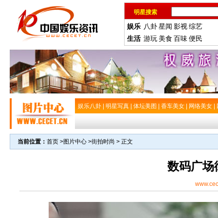
明星搜索
娱乐
八卦
星闻
影视
综艺
生活
游玩
美食
百味
便民
娱乐八卦
|
明星写真
|
体坛美图
|
香车美女
|
网络美女
|
当前位置：
首页
>
图片中心
>
街拍时尚
> 正文
数码广场
www.cec