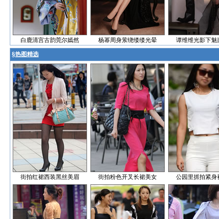
白鹿清宫古韵莞尔嫣然
杨幂周身萦绕缕缕光晕
谭维维光影下魅
§
热图精选
街拍红裙西装黑丝美眉
街拍粉色开叉长裙美女
公园里抓拍紧身