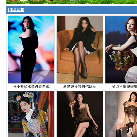
§
明星写真
张小斐如水墨丹青自成
蒋梦婕诠释自信肆意
吴谨言细嗅馥