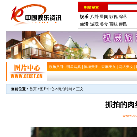
明星搜索
娱乐
八卦
星闻
影视
综艺
生活
游玩
美食
百味
便民
娱乐八卦
|
明星写真
|
体坛美图
|
香车美女
|
网络美女
|
当前位置：
首页
>
图片中心
>
街拍时尚
> 正文
抓拍的肉
www.cec