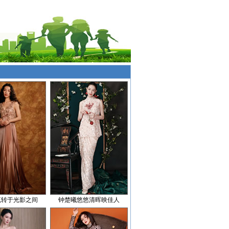
流转于光影之间
钟楚曦悠悠清晖映佳人