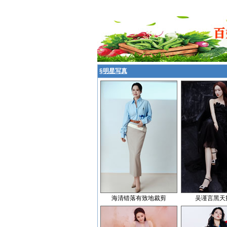
§
明星写真
海清错落有致地裁剪
吴谨言黑天