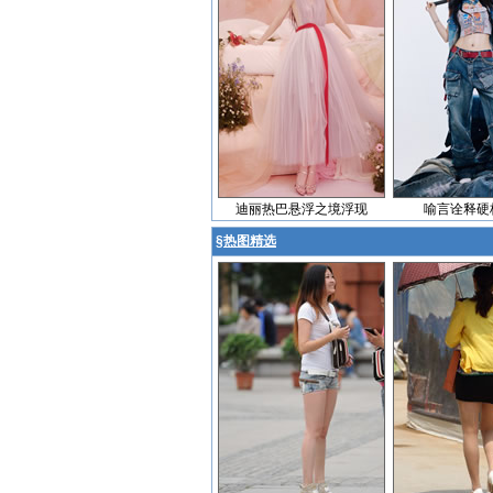
迪丽热巴悬浮之境浮现
喻言诠释硬
§
热图精选