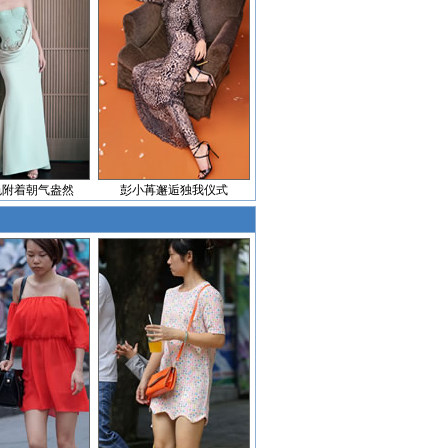
色附着朝气盎然
彭小苒邂逅独我仪式