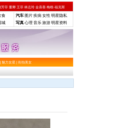
刘芳菲
董卿
王菲
林志玲
金喜善
梅根-福克斯
饮食
汽车
图片
疾病
女性
明星隐私
围城
写真
心理
音乐
旅游
明星资料
|
魅力女星
|
街拍美女