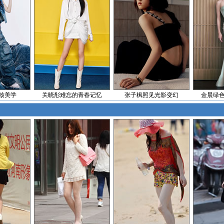
核美学
关晓彤难忘的青春记忆
张子枫照见光影变幻
金晨绿