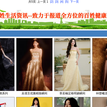
共5页: 上一页 1
[2]
[3]
[4]
[5]
下一页
鹅系列
吴谨言优雅精致瞬间
章若楠定格明媚瞬间
钟楚曦