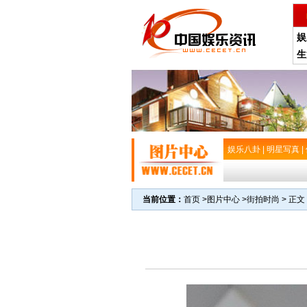
娱
生
娱乐八卦
|
明星写真
|
当前位置：
首页
>
图片中心
>
街拍时尚
> 正文