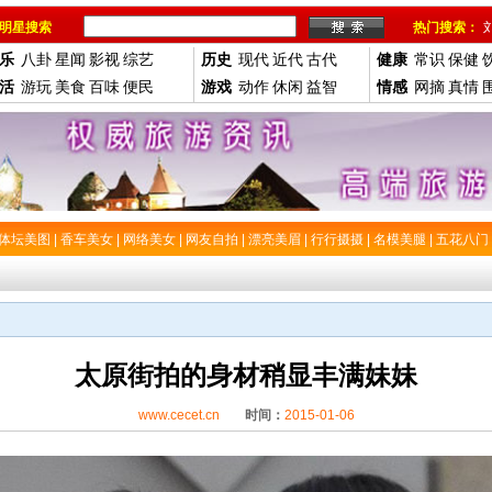
明星搜索
热门搜索：
乐
八卦
星闻
影视
综艺
历史
现代
近代
古代
健康
常识
保健
活
游玩
美食
百味
便民
游戏
动作
休闲
益智
情感
网摘
真情
体坛美图
|
香车美女
|
网络美女
|
网友自拍
|
漂亮美眉
|
行行摄摄
|
名模美腿
|
五花八门
太原街拍的身材稍显丰满妹妹
www.cecet.cn
时间：
2015-01-06