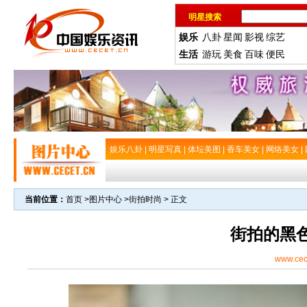
明星搜索
娱乐
八卦
星闻
影视
综艺
生活
游玩
美食
百味
便民
娱乐八卦
|
明星写真
|
体坛美图
|
香车美女
|
网络美女
|
当前位置：
首页
>
图片中心
>
街拍时尚
> 正文
街拍的黑
www.cec