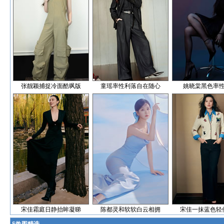
张靓颖捕捉冷面酷飒版
童瑶率性利落自在随心
姚晓棠黑色率
宋佳霜庭日静抬眸凝睇
陈都灵和软软白云相拥
宋佳一抹蓝色轻