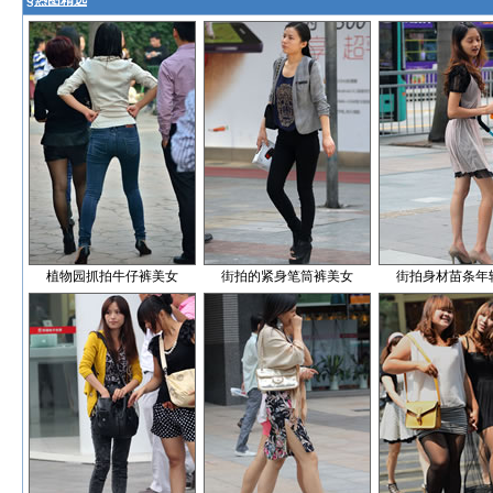
§
热图精选
植物园抓拍牛仔裤美女
街拍的紧身笔筒裤美女
街拍身材苗条年