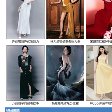
许佳琪演绎优雅魅力
林允星芒描摹炙热共振
宋妍霏红裙绰约
万茜眉宇间藏着故事
杨超越黑鸢尾公主裙
林允心沐清晖愈
§
热图精选