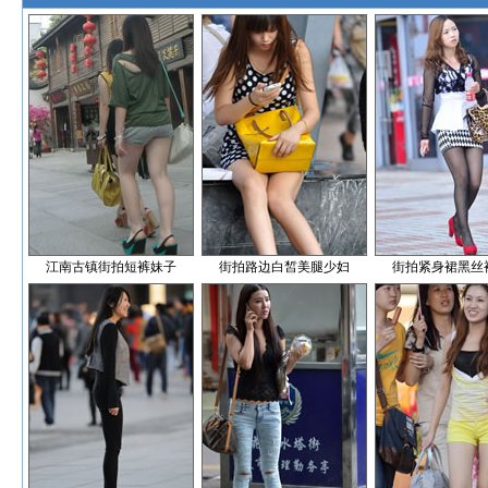
江南古镇街拍短裤妹子
街拍路边白皙美腿少妇
街拍紧身裙黑丝