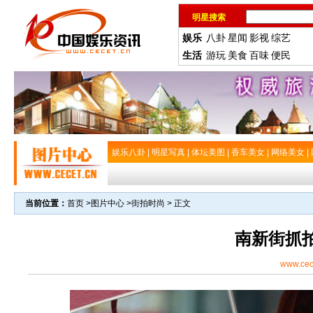
明星搜索
娱乐
八卦
星闻
影视
综艺
生活
游玩
美食
百味
便民
娱乐八卦
|
明星写真
|
体坛美图
|
香车美女
|
网络美女
|
当前位置：
首页
>
图片中心
>
街拍时尚
> 正文
南新街抓
www.cec