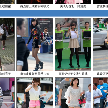
上校服裙
白鹿彤云绕裙明眸映光
关晓彤惊起一阵涟漪
吉克隽
曲线完美
街拍皮质短裙黑丝少妇
商家促销美女吸引眼球
建设西