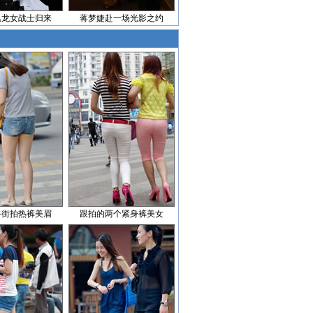
逸龙女战士归来
蒋梦婕赴一场光影之约
路街拍热裤美眉
跟拍的两个紧身裤美女