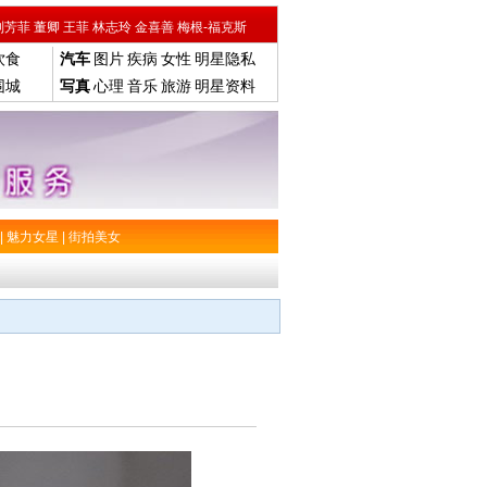
刘芳菲
董卿
王菲
林志玲
金喜善
梅根-福克斯
饮食
汽车
图片
疾病
女性
明星隐私
围城
写真
心理
音乐
旅游
明星资料
|
魅力女星
|
街拍美女