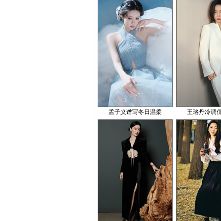
孟子义谱写冬日温柔
王珞丹冷调