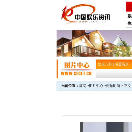
娱
生
娱乐八卦
|
明星写真
|
当前位置：
首页
>
图片中心
>
街拍时尚
> 正文