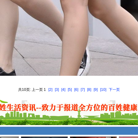
共10页: 上一页 1
[2]
[3]
[4]
[5]
[6]
[7]
[8]
[9]
[10]
下一页