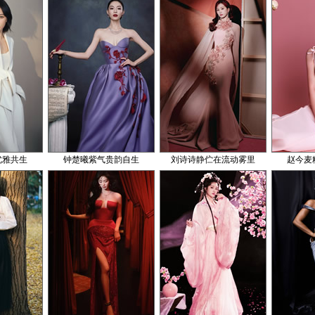
优雅共生
钟楚曦紫气贵韵自生
刘诗诗静伫在流动雾里
赵今麦