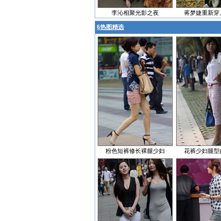
李沁相聚光影之夜
蒋梦婕重新穿
§
热图精选
粉色短裤修长裸腿少妇
花裤少妇腿型