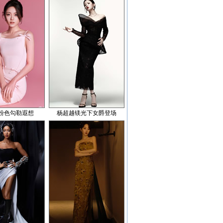
粉色勾勒遐想
杨超越镁光下女爵登场