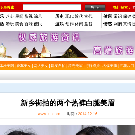
明星搜索
热门搜索：
乐
八卦
星闻
影视
综艺
历史
现代
近代
古代
健康
常识
保健
活
游玩
美食
百味
便民
游戏
动作
休闲
益智
情感
网摘
真情
体坛美图
|
香车美女
|
网络美女
|
网友自拍
|
漂亮美眉
|
行行摄摄
|
名模美腿
|
五花八门
新乡街拍的两个热裤白腿美眉
www.cecet.cn
时间：
2014-12-16