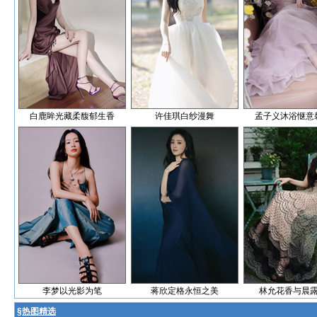
白鹿眸光藏柔馥郁生香
许佳琪白纱漫舞
孟子义沐浴惬意
李梦以光影为笔
蒋欣定格永恒之美
林允花香与晨
§
热图精选