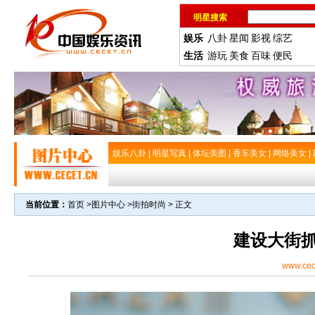
明星搜索
娱乐
八卦
星闻
影视
综艺
生活
游玩
美食
百味
便民
娱乐八卦
|
明星写真
|
体坛美图
|
香车美女
|
网络美女
|
当前位置：
首页
>
图片中心
>
街拍时尚
> 正文
建设大街
www.cec