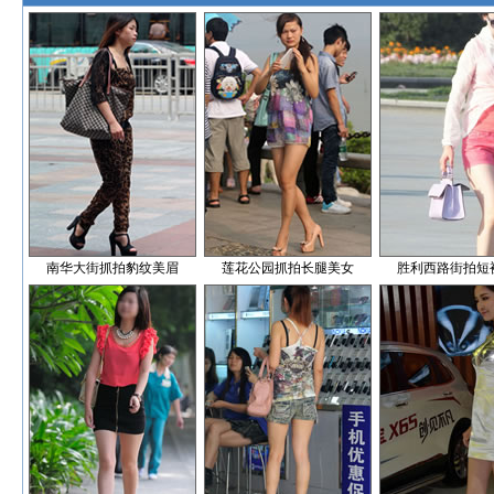
南华大街抓拍豹纹美眉
莲花公园抓拍长腿美女
胜利西路街拍短