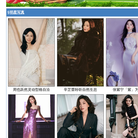
§
明星写真
周也跃然灵动型格自洽
辛芷蕾聆听自然生息
张紫宁「紫」