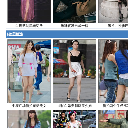
白鹿紫韵流光绽放
朱珠优雅自成一格
宋祖儿漫步
§
热图精选
中泰广场街拍短裙美女
街拍白嫩美腿露肩少妇
街拍两个牛仔裤