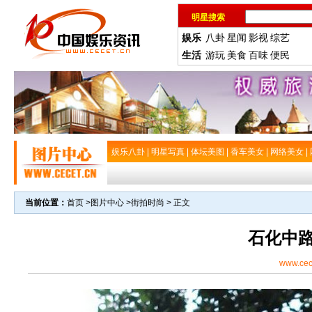
明星搜索
娱乐
八卦
星闻
影视
综艺
生活
游玩
美食
百味
便民
娱乐八卦
|
明星写真
|
体坛美图
|
香车美女
|
网络美女
|
当前位置：
首页
>
图片中心
>
街拍时尚
> 正文
石化中
www.cec