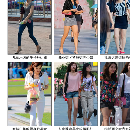
儿童乐园的牛仔裤姐姐
商业街区紧身裙美少妇
江海大道街拍萌
新城广场的紧身裤美女
长发飘逸美女粉嫩肌肤
街拍两个时尚短