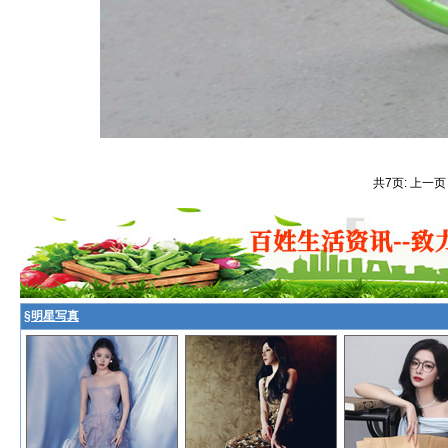
共7页: 上一页
§
明星写真