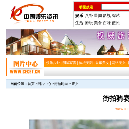
明星搜索
娱乐
八卦
星闻
影视
综艺
生活
游玩
美食
百味
便民
娱乐八卦
|
明星写真
|
体坛美图
|
香车美女
|
网络美女
|
当前位置：
首页
>
图片中心
>
街拍时尚
> 正文
街拍骑
www.cec