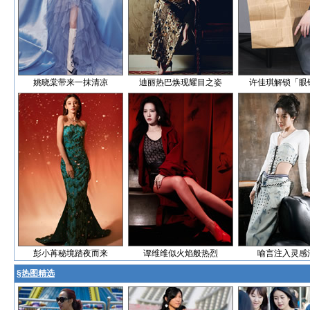
姚晓棠带来一抹清凉
迪丽热巴焕现耀目之姿
许佳琪解锁「眼
彭小苒秘境踏夜而来
谭维维似火焰般热烈
喻言注入灵感
§
热图精选