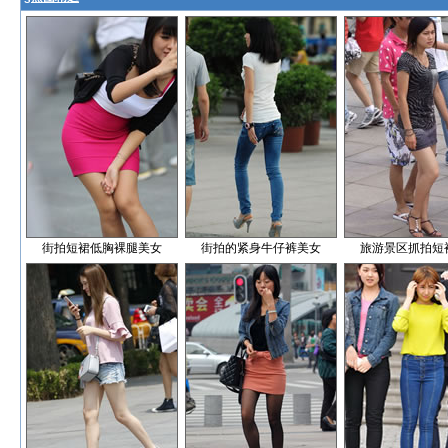
街拍短裙低胸裸腿美女
街拍的紧身牛仔裤美女
旅游景区抓拍短