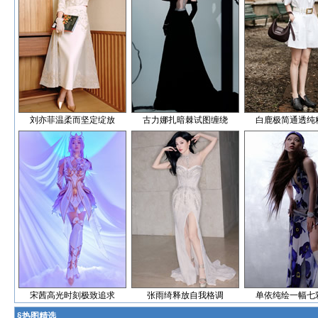
刘亦菲温柔而坚定绽放
古力娜扎暗棘试图缠绕
白鹿极简通透纯
宋茜高光时刻极致追求
张雨绮释放自我格调
单依纯绘一幅七
§
热图精选