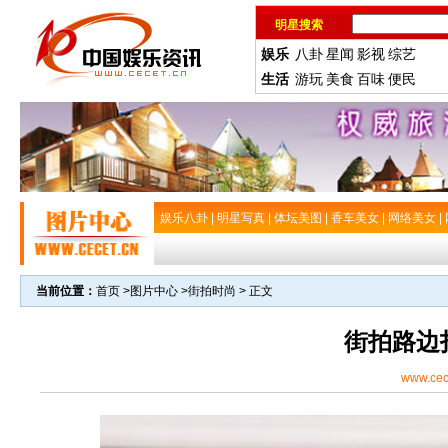
明星搜索
娱乐
八卦
星闻
影视
综艺
生活
游玩
美食
百味
便民
娱乐八卦
|
明星写真
|
体坛美图
|
香车美女
|
网络美女
|
当前位置：
首页
>
图片中心
>
街拍时尚
> 正文
街拍路边
www.cec