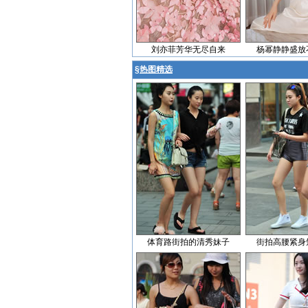
刘亦菲芳华无尽自来
杨幂静静盛放
§
热图精选
体育路街拍的清秀妹子
街拍高腰紧身