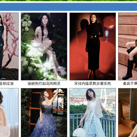
蓝焰绽放
迪丽热巴如花间精灵
宋佳内蕴星辉步履安然
秦岚于