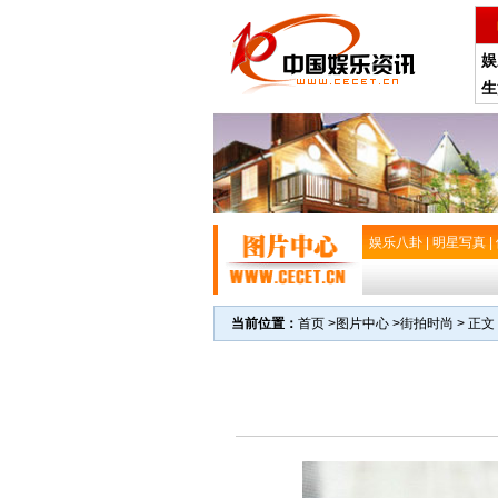
娱
生
娱乐八卦
|
明星写真
|
当前位置：
首页
>
图片中心
>
街拍时尚
> 正文