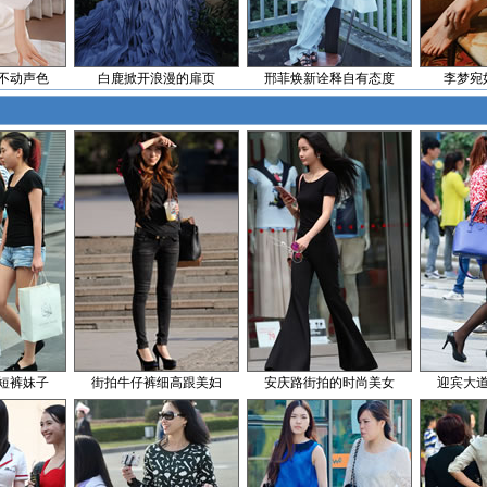
不动声色
白鹿掀开浪漫的扉页
邢菲焕新诠释自有态度
李梦宛
短裤妹子
街拍牛仔裤细高跟美妇
安庆路街拍的时尚美女
迎宾大