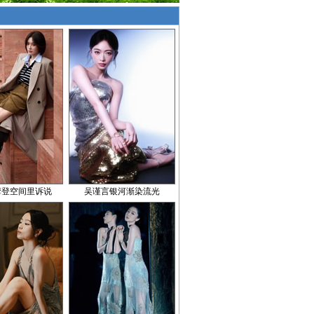
摩登空间里诉说
吴谨言银河渐染流光