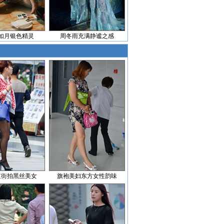
如月银色精灵
周冬雨充满静谧之感
道街拍黑丝美女
旗袍美妇东方女性韵味