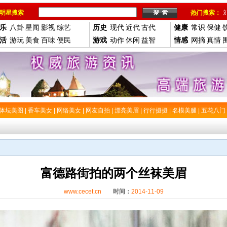
明星搜索
热门搜索：
乐
八卦
星闻
影视
综艺
历史
现代
近代
古代
健康
常识
保健
活
游玩
美食
百味
便民
游戏
动作
休闲
益智
情感
网摘
真情
体坛美图
|
香车美女
|
网络美女
|
网友自拍
|
漂亮美眉
|
行行摄摄
|
名模美腿
|
五花八门
富德路街拍的两个丝袜美眉
www.cecet.cn
时间：
2014-11-09