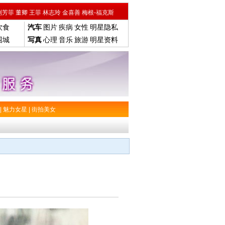
刘芳菲
董卿
王菲
林志玲
金喜善
梅根-福克斯
饮食
汽车
图片
疾病
女性
明星隐私
围城
写真
心理
音乐
旅游
明星资料
|
魅力女星
|
街拍美女