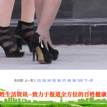
共10页: 上一页 1
[2]
[3]
[4]
[5]
[6]
[7]
[8]
[9]
[10]
下一页