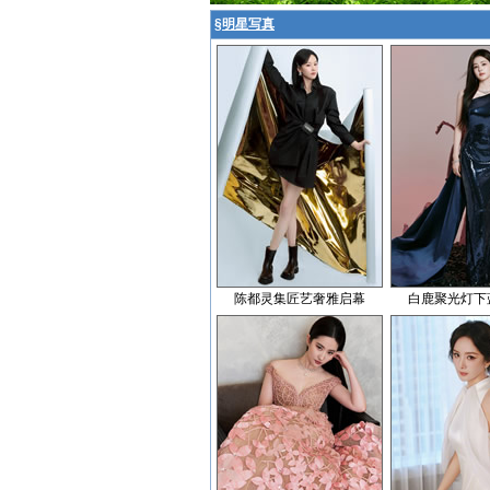
§
明星写真
陈都灵集匠艺奢雅启幕
白鹿聚光灯下