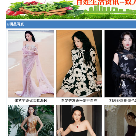
§
明星写真
张紫宁邀你吹吹海风
李梦秀发蓬松随性自在
刘涛花影摇墨色