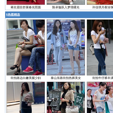
蒋欣眉目舒展春光照面
陈卓璇跃入梦境曙光
许佳琪月夜珍
§
热图精选
街拍路边白嫩美腿少妇
泰山东路街拍热裤美女
街拍牛仔裤丰