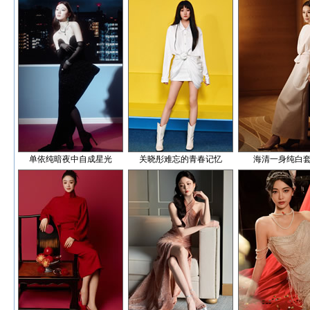
单依纯暗夜中自成星光
关晓彤难忘的青春记忆
海清一身纯白