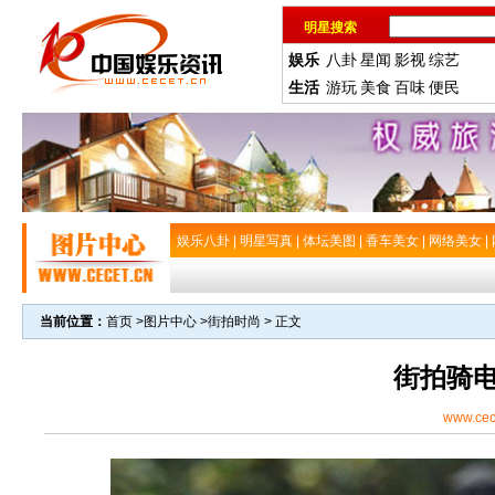
明星搜索
娱乐
八卦
星闻
影视
综艺
生活
游玩
美食
百味
便民
娱乐八卦
|
明星写真
|
体坛美图
|
香车美女
|
网络美女
|
当前位置：
首页
>
图片中心
>
街拍时尚
> 正文
街拍骑
www.cec