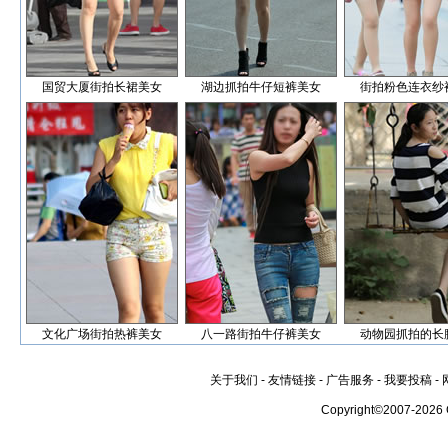
国贸大厦街拍长裙美女
湖边抓拍牛仔短裤美女
街拍粉色连衣纱
文化广场街拍热裤美女
八一路街拍牛仔裤美女
动物园抓拍的长
关于我们
-
友情链接
-
广告服务
-
我要投稿
-
Copyright©2007-2026