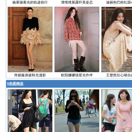
杨幂循着光的轨迹前行
谭维维展露纤美姿态
迪丽热巴粉红甜
佟丽娅身披秋光漫影
欧阳娜娜借星光作伴
王楚然任心绪自
§
热图精选