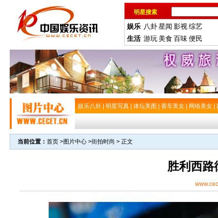
明星搜索
娱乐
八卦
星闻
影视
综艺
生活
游玩
美食
百味
便民
娱乐八卦
|
明星写真
|
体坛美图
|
香车美女
|
网络美女
|
当前位置：
首页
>
图片中心
>
街拍时尚
> 正文
胜利西路
www.cec