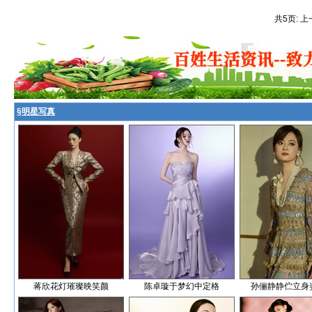
共5页: 上
§
明星写真
蒋欣花灯璀璨映笑颜
陈卓璇于梦幻中定格
孙俪静静伫立身