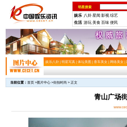
明星搜索
娱乐
八卦
星闻
影视
综艺
生活
游玩
美食
百味
便民
娱乐八卦
|
明星写真
|
体坛美图
|
香车美女
|
网络美女
|
当前位置：
首页
>
图片中心
>
街拍时尚
> 正文
青山广场
www.cec