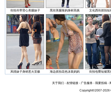
街拍吊带背心美腿妹子
黑丝美腿辣妈身材高挑
文化西街抓拍短
风情妹子身材惹火至极
海边抓拍花色泳装妈妈
街拍包臀短裙黑
关于我们
-
友情链接
-
广告服务
-
我要投稿
-
Copyright©2007-2026