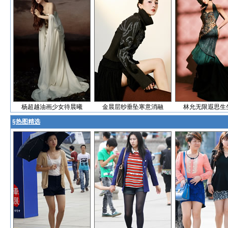
杨超越油画少女待晨曦
金晨层纱垂坠寒意消融
林允无限遐思生
§
热图精选