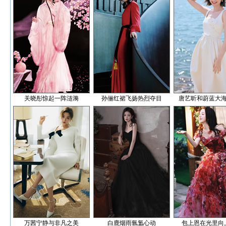
关晓彤惊起一阵涟漪
孙俪红裙飞扬热烈夺目
唐艺昕和蔚蓝大
万茜宁静与非凡之美
白鹿烟雨氤氲心动
包上恩在光里向