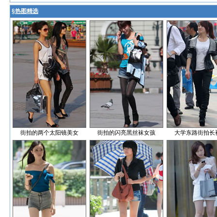
§
热图精选
街拍的两个太阳镜美女
街拍的闪亮黑丝袜女孩
大学东路街拍长