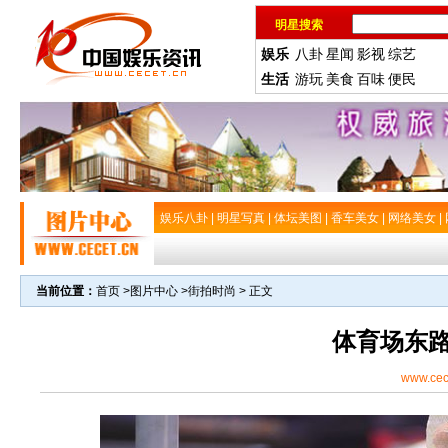
明星搜索
娱乐
八卦
星闻
影视
综艺
生活
游玩
美食
百味
便民
娱乐八卦
|
明星写真
|
体坛美图
|
香车美女
|
网络美女
|
当前位置：
首页
>
图片中心
>
街拍时尚
> 正文
体育场东
www.cec