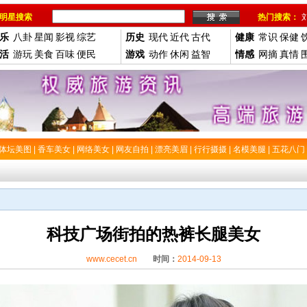
明星搜索
热门搜索：
乐
八卦
星闻
影视
综艺
历史
现代
近代
古代
健康
常识
保健
活
游玩
美食
百味
便民
游戏
动作
休闲
益智
情感
网摘
真情
体坛美图
|
香车美女
|
网络美女
|
网友自拍
|
漂亮美眉
|
行行摄摄
|
名模美腿
|
五花八门
科技广场街拍的热裤长腿美女
www.cecet.cn
时间：
2014-09-13