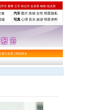
刘芳菲
董卿
王菲
林志玲
金喜善
梅根-福克斯
饮食
汽车
图片
疾病
女性
明星隐私
围城
写真
心理
音乐
旅游
明星资料
|
魅力女星
|
街拍美女