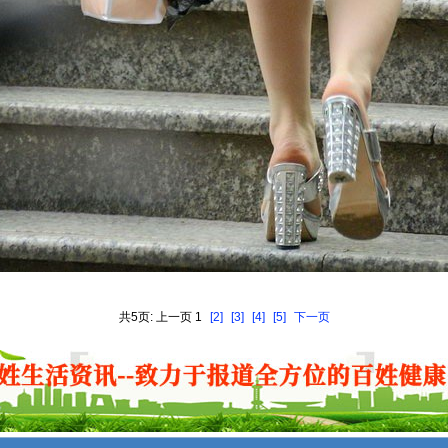
共5页: 上一页 1
[2]
[3]
[4]
[5]
下一页