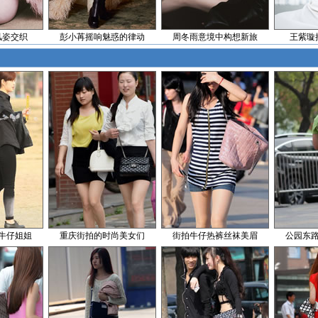
风姿交织
彭小苒摇响魅惑的律动
周冬雨意境中构想新旅
王紫璇
牛仔姐姐
重庆街拍的时尚美女们
街拍牛仔热裤丝袜美眉
公园东