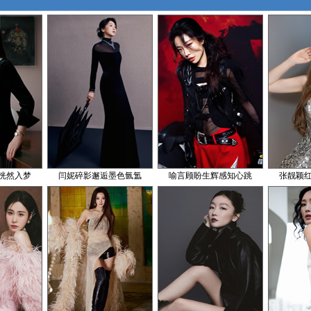
恍然入梦
闫妮碎影邂逅墨色氤氲
喻言顾盼生辉感知心跳
张靓颖