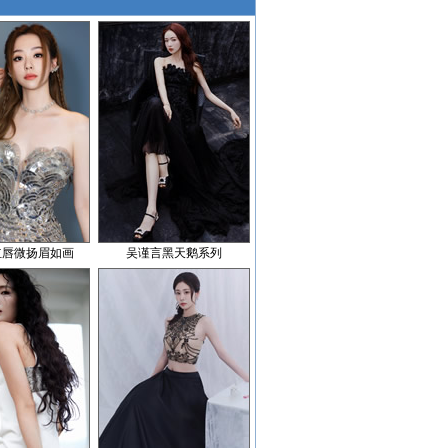
红唇微扬眉如画
吴谨言黑天鹅系列