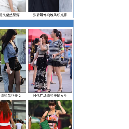
摇曳粲然星辉
张碧晨蝉鸣晚风织光影
路街拍黑丝美女
时代广场街拍美腿女生