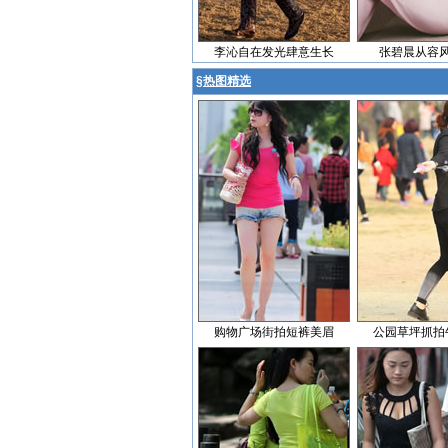
李沁自在发光肆意生长
张碧晨从容
§
热图精选
购物广场街拍短裤美眉
公园草坪抓拍