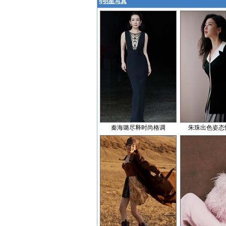
§
明星写真
秦海璐尽释时尚格调
朱珠出色姿态