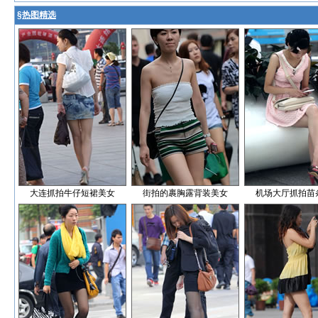
§
热图精选
大连抓拍牛仔短裙美女
街拍的裹胸露背装美女
机场大厅抓拍苗