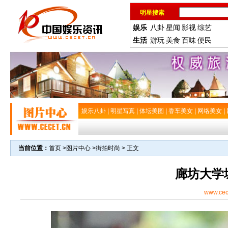
明星搜索
娱乐
八卦
星闻
影视
综艺
生活
游玩
美食
百味
便民
娱乐八卦
|
明星写真
|
体坛美图
|
香车美女
|
网络美女
|
当前位置：
首页
>
图片中心
>
街拍时尚
> 正文
廊坊大学
www.cec