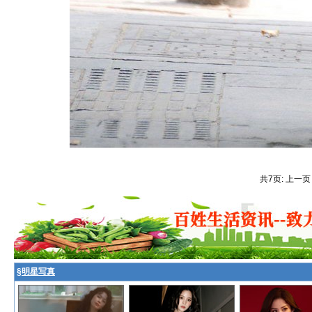
共7页: 上一页
§
明星写真