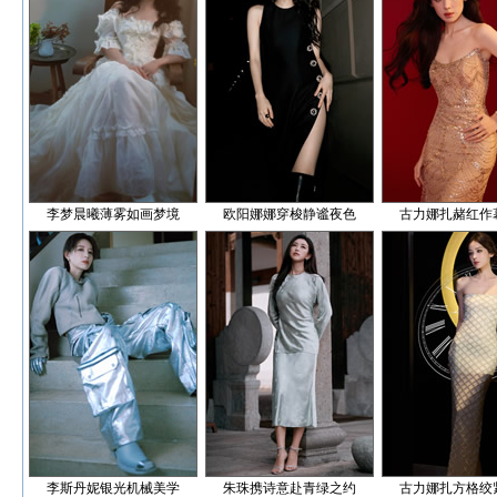
李梦晨曦薄雾如画梦境
欧阳娜娜穿梭静谧夜色
古力娜扎赭红作
李斯丹妮银光机械美学
朱珠携诗意赴青绿之约
古力娜扎方格绞